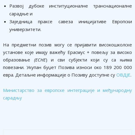
Развој дубоке институционалне транснационалне
сарадње и
Заједница праксе савеза иницијативе Европски
универзитети.
На предметни позив могу се пријавити високошколске
установе које имају важећу Ерасмус + повељу за високо
образовање
(ECHE
) и сви субјекти који су са њима
повезани. Укупан буџет Позива износи око 189 200 000
евра. Детаљне информације о Позиву доступне су
ОВДЈЕ
.
Министарство за европске интеграције и међународну
сарадњу