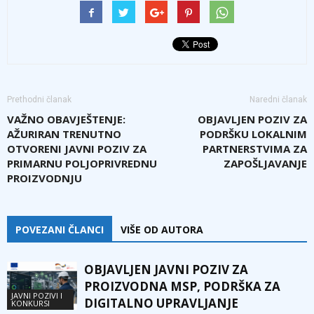
Prethodni članak
Naredni članak
VAŽNO OBAVJEŠTENJE:
OBJAVLJEN POZIV ZA
AŽURIRAN TRENUTNO
PODRŠKU LOKALNIM
OTVORENI JAVNI POZIV ZA
PARTNERSTVIMA ZA
PRIMARNU POLJOPRIVREDNU
ZAPOŠLJAVANJE
PROIZVODNJU
POVEZANI ČLANCI
VIŠE OD AUTORA
OBJAVLJEN JAVNI POZIV ZA
PROIZVODNA MSP, PODRŠKA ZA
JAVNI POZIVI I
DIGITALNO UPRAVLJANJE
KONKURSI