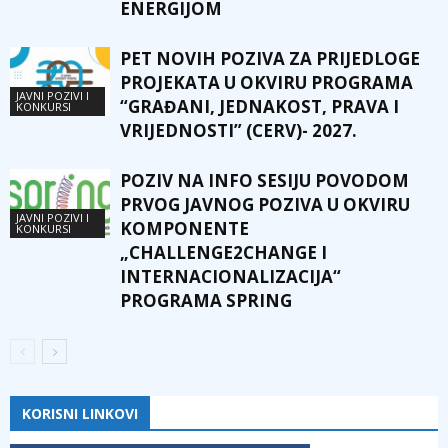
ENERGIJOM
PET NOVIH POZIVA ZA PRIJEDLOGE
PROJEKATA U OKVIRU PROGRAMA
JAVNI POZIVI I
“GRAĐANI, JEDNAKOST, PRAVA I
KONKURSI
VRIJEDNOSTI” (CERV)- 2027.
POZIV NA INFO SESIJU POVODOM
PRVOG JAVNOG POZIVA U OKVIRU
JAVNI POZIVI I
KOMPONENTE
KONKURSI
„CHALLENGE2CHANGE I
INTERNACIONALIZACIJA“
PROGRAMA SPRING
KORISNI LINKOVI