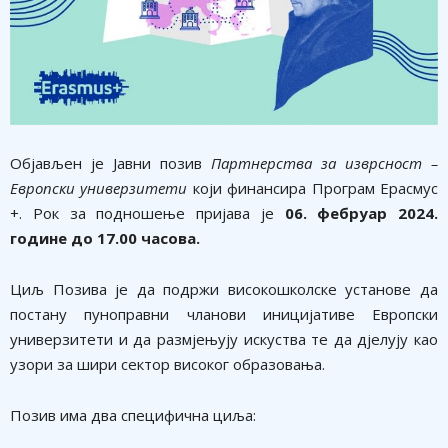
Објављен је Јавни позив
Партнерства за изврсност –
Европски универзитети
који финансира Програм Ерасмус
+. Рок за подношење пријава је
06. фебруар 2024.
године до 17.00 часова.
Циљ Позива је да подржи високошколске установе да
постану пуноправни чланови иницијативе Европски
универзитети и да размјењују искуства те да дјелују као
узори за шири сектор високог образовања.
Позив има два специфична циља: