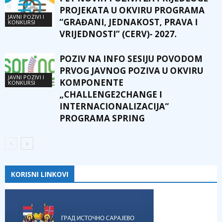
PROJEKATA U OKVIRU PROGRAMA
JAVNI POZIVI I
“GRAĐANI, JEDNAKOST, PRAVA I
KONKURSI
VRIJEDNOSTI” (CERV)- 2027.
POZIV NA INFO SESIJU POVODOM
PRVOG JAVNOG POZIVA U OKVIRU
JAVNI POZIVI I
KOMPONENTE
KONKURSI
„CHALLENGE2CHANGE I
INTERNACIONALIZACIJA“
PROGRAMA SPRING
KORISNI LINKOVI