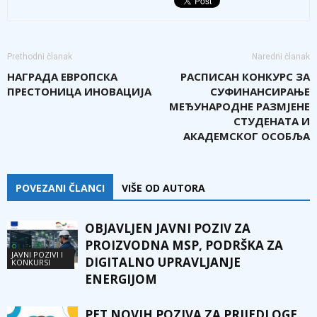
Prethodni članak
Naredni članak
НАГРАДА ЕВРОПСКА
РАСПИСАН КОНКУРС ЗА
ПРЕСТОНИЦА ИНОВАЦИЈА
СУФИНАНСИРАЊЕ
МЕЂУНАРОДНЕ РАЗМЈЕНЕ
СТУДЕНАТА И
АКАДЕМСКОГ ОСОБЉА
POVEZANI ČLANCI
VIŠE OD AUTORA
OBJAVLJEN JAVNI POZIV ZA
PROIZVODNA MSP, PODRŠKA ZA
JAVNI POZIVI I
DIGITALNO UPRAVLJANJE
KONKURSI
ENERGIJOM
PET NOVIH POZIVA ZA PRIJEDLOGE