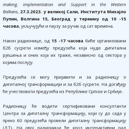
making, implementation and Support in the Western
Balkans
,
27.3.2023. у великој Сали, Института Михајло
Пупин, Волгина 15, Београд у термину од 10 -15
часова
, укључујући и паузу за ручак од сат времена.
Након радионице, од
15 -17 часова
биће организовани
б2б сусрети између предузећа која нуде дигитална
рјешења и оних која их траже, независно од сектора у
којима послују.
Предузећа се могу пријавити и за радионицу о
дигиталној трансформацији и за б2б сусрете. На догађају
ће учествовати предузећа из Републике Српске и Србије.
Радионицу ће водити сертификовани консултанти
Центра за дигиталну трансформацију, који су до сада у
преко 60 предузећа провели дигиталну трансформацију
(ДТ). На овој радионици ће кроз интерактивни рад