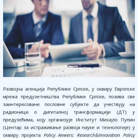
Развојна агенција Републике Српске, у оквиру Европске
мрежа предузетништва Републике Српске, позива све
заинтересоване пословне субјекте да учествују на
радионици о дигиталној трансформацији (ДТ) у
предузећима, коју организује Институт Михајло Пупин
(Центар за истраживање развоја науке и технологије) у
оквиру пројекта
Policy Anwers:
Research&Innovation Policy