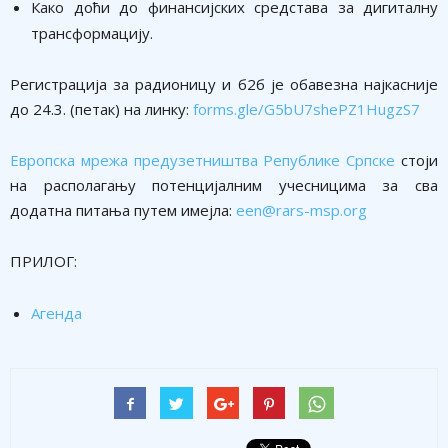
Како доћи до финансијских средстава за дигиталну
трансформацију.
Регистрација за радионицу и б2б је обавезна најкасније
до 24.3. (петак) на линку:
forms.gle/G5bU7shePZ1HugzS7
Европска мрежа предузетништва Републике Српске
стоји
на располагању потенцијалним учесницима за сва
додатна питања путем имејла:
een@rars-msp.org
ПРИЛОГ:
Агенда