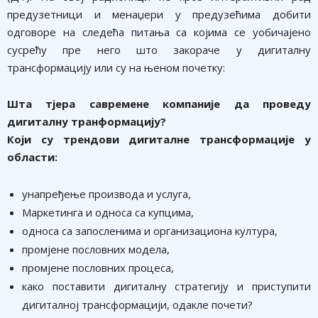
предузетници и менаџери у предузећима добити
одговоре на следећа питања са којима се уобичајено
сусрећу пре него што закораче у дигиталну
трансформацију или су на њеном почетку:
Шта тјера савремене компаније да проведу
дигиталну транформацију?
Који су трендови дигиталне трансформације у
области:
унапређење производа и услуга,
Маркетинга и односа са купцима,
односа са запосленима и организациона култура,
промјене пословних модела,
промјене пословних процеса,
како поставити дигиталну стратегију и приступити
дигиталној трансформацији, одакле почети?