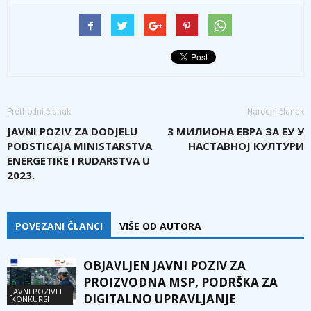
Prethodni članak
Naredni članak
JAVNI POZIV ZA DODJELU
3 МИЛИОНА ЕВРА ЗА ЕУ У
PODSTICAJA MINISTARSTVA
НАСТАВНОЈ КУЛТУРИ
ENERGETIKE I RUDARSTVA U
2023.
POVEZANI ČLANCI
VIŠE OD AUTORA
OBJAVLJEN JAVNI POZIV ZA
PROIZVODNA MSP, PODRŠKA ZA
JAVNI POZIVI I
DIGITALNO UPRAVLJANJE
KONKURSI