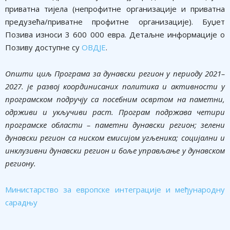
приватна тијела (непрофитне организације и приватна
предузећа/приватне профитне организације). Буџет
Позива износи 3 600 000 евра. Детаљне информације о
Позиву доступне су
ОВДЈЕ
.
Општи циљ Програма за дунавски регион у периоду 2021–
2027. је развој координисаних политика и активности у
програмском подручју са посебним освртом на паметни,
одрживи и укључиви раст. Програм подржава четири
програмске области – паметни дунавски регион; зелени
дунавски регион са ниском емисијом угљеника; социјални и
инклузивни дунавски регион и боље управљање у дунавском
региону.
Министарство за европске интеграције и међународну
сарадњу