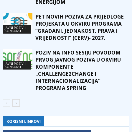
ENERGIJOM
PET NOVIH POZIVA ZA PRIJEDLOGE
PROJEKATA U OKVIRU PROGRAMA
JAVNI POZIVI I
“GRAĐANI, JEDNAKOST, PRAVA I
KONKURSI
VRIJEDNOSTI” (CERV)- 2027.
POZIV NA INFO SESIJU POVODOM
PRVOG JAVNOG POZIVA U OKVIRU
JAVNI POZIVI I
KOMPONENTE
KONKURSI
„CHALLENGE2CHANGE I
INTERNACIONALIZACIJA“
PROGRAMA SPRING
KORISNI LINKOVI