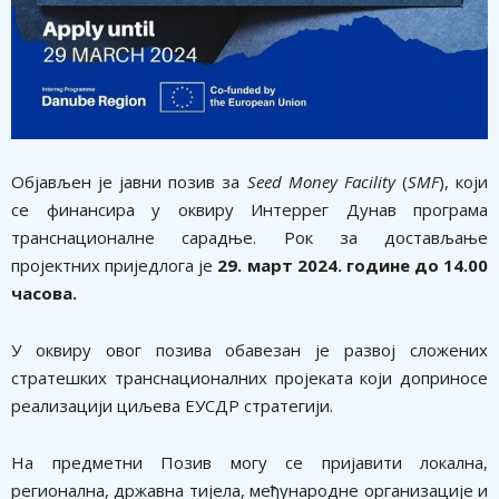
​Објављен је јавни позив за
Seed Money Facility
(
SMF
),
који
се финансира у оквиру Интеррег Дунав програма
транснационалне сарадње. Рок за достављање
пројектних приједлога је
29. март 2024. године до 14.00
часова.
У оквиру овог позива обавезан је развој сложених
стратешких транснационалних пројеката који доприносе
реализацији циљева ЕУСДР стратегији.
На предметни Позив могу се пријавити локална,
регионална, државна тијела, међународне организације и