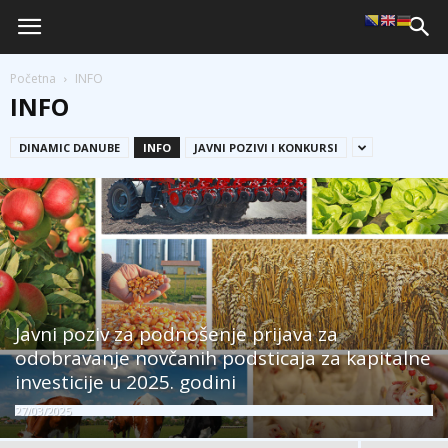
Početna
INFO
INFO
DINAMIC DANUBE
INFO
JAVNI POZIVI I KONKURSI
Javni poziv za podnošenje prijava za
odobravanje novčanih podsticaja za kapitalne
investicije u 2025. godini
27/03/2025