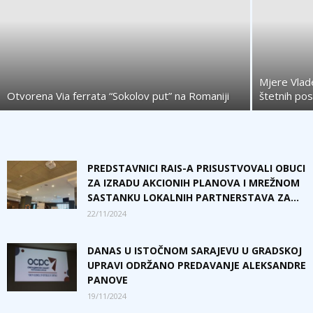
Mjere Vlad
Otvorena Via ferrata “Sokolov put” na Romaniji
štetnih pos
PREDSTAVNICI RAIS-A PRISUSTVOVALI OBUCI
ZA IZRADU AKCIONIH PLANOVA I MREŽNOM
SASTANKU LOKALNIH PARTNERSTAVA ZA...
22/11/2024
DANAS U ISTOČNOM SARAJEVU U GRADSKOJ
UPRAVI ODRŽANO PREDAVANJE ALEKSANDRE
PANOVE
19/11/2024