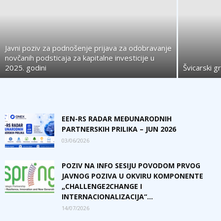
Javni poziv za podnošenje prijava za odobravanje
novčanih podsticaja za kapitalne investicije u
2025. godini
Švicarski 
EEN-RS RADAR MEĐUNARODNIH
PARTNERSKIH PRILIKA – JUN 2026
03/06/2026
POZIV NA INFO SESIJU POVODOM PRVOG
JAVNOG POZIVA U OKVIRU KOMPONENTE
„CHALLENGE2CHANGE I
INTERNACIONALIZACIJA“...
14/07/2026