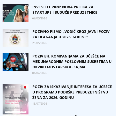
INVESTFIT 2026: NOVA PRILIKA ZA
STARTUPE I BUDUĆE PREDUZETNICE
06/05/2026
POZIVNO PISMO „VODIČ KROZ JAVNI POZIV
ZA ULAGANJA U 2026. GODINI “
21/05/2026
POZIV BH. KOMPANIJAMA ZA UČEŠĆE NA
MEĐUNARODNIM POSLOVNIM SUSRETIMA U
OKVIRU MOSTARSKOG SAJMA
06/04/2026
POZIV ZA ISKAZIVANJE INTERESA ZA UČEŠĆE
U PROGRAMU PODRŠKE PREDUZETNIŠTVU
ŽENA ZA 2026. GODINU
13/07/2026