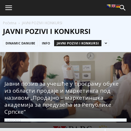
Početna
JAVNI POZIVI I KONKURSI
JAVNI POZIVI I KONKURSI
DINAMIC DANUBE
INFO
JAVNI POZIVI I KONKURSI
Јавни позив за учешће у програму обуке
из области продаје и маркетинга под
називом „Продајно – маркетиншка
академија за предузећа из Републике
Српске“
01/08/2022