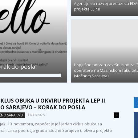
Agencije za razvoj preduzeća EDA 
projekta LEP II
Uspješno odrzan završni ispit za 
rak do posla“
operatere na Mašinskom fakultet
Istočnom Sarajevu
IKLUS OBUKA U OKVIRU PROJEKTA LEP II
O SARAJEVO – KORAK DO POSLA
11/11/2025
OČNO SARAJEVO
0
jak, 10. novembra, započet je još jedan ciklus obuka za
a lica sa područja grada Istočno Sarajevo u okviru projekta