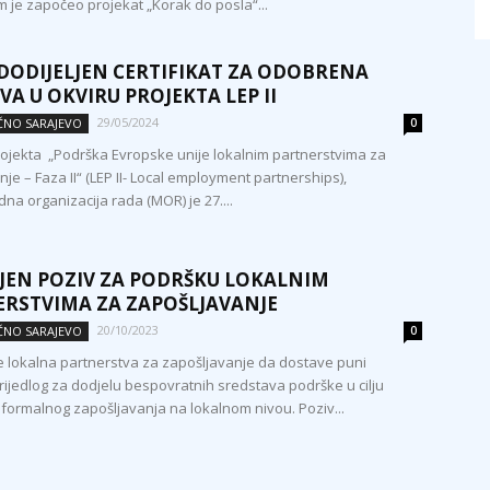
m je započeo projekat „Korak do posla“...
 DODIJELJEN CERTIFIKAT ZA ODOBRENA
VA U OKVIRU PROJEKTA LEP II
29/05/2024
OČNO SARAJEVO
0
rojekta „Podrška Evropske unije lokalnim partnerstvima za
je – Faza II“ (LEP II- Local employment partnerships),
a organizacija rada (MOR) je 27....
JEN POZIV ZA PODRŠKU LOKALNIM
RSTVIMA ZA ZAPOŠLJAVANJE
20/10/2023
OČNO SARAJEVO
0
e lokalna partnerstva za zapošljavanje da dostave puni
prijedlog za dodjelu bespovratnih sredstava podrške u cilju
formalnog zapošljavanja na lokalnom nivou. Poziv...