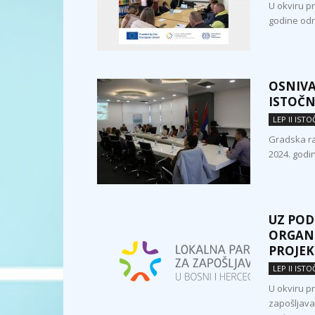
U okviru p
godine odr
OSNIVA
ISTOČN
LEP II IST
Gradska ra
2024. godin
UZ POD
ORGANI
PROJEK
LEP II IST
U okviru p
zapošljavan