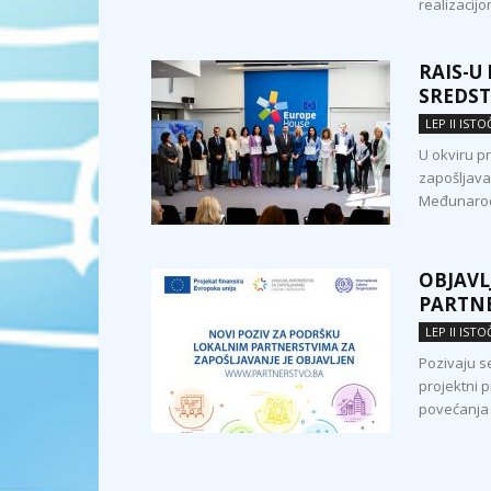
realizacijo
RAIS-U
SREDST
LEP II IST
U okviru p
zapošljavan
Međunarodn
OBJAVL
PARTNE
LEP II IST
Pozivaju s
projektni 
povećanja 