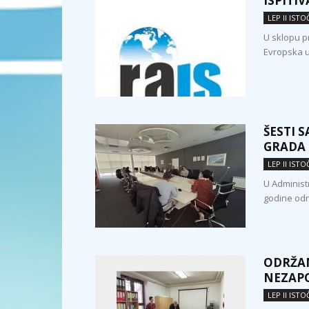
ISPITIV
LEP II IST
U sklopu pr
Evropska u
ŠESTI 
GRADA 
LEP II IST
U Administ
godine odr
ODRŽA
NEZAPO
LEP II IST