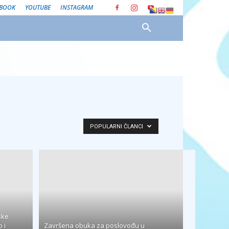
EBOOK
YOUTUBE
INSTAGRAM
POPULARNI ČLANCI
ske
 i
Završena obuka za poslovođu u