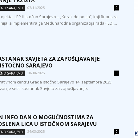
ANJE TRŽIŠTA
07/11/2025
OČNO SARAJEVO
0
ojekta LEP II Istočno Sarajevo – „Korak do posla“, koji finansira
nija, a implementira ga Međunarodna organizacija rada (ILO),...
SASTANAK SAVJETA ZA ZAPOŠLJAVANJE
ISTOČNO SARAJEVO
20/10/2025
OČNO SARAJEVO
0
rativnom centru Grada Istočno Sarajevo 14. septembra 2025.
žan je šesti sastanak Savjeta za zapošljavanje.
N INFO DAN O MOGUĆNOSTIMA ZA
SLENA LICA U ISTOČNOM SARAJEVU
24/03/2025
OČNO SARAJEVO
0