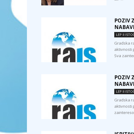
POZIV 
NABAV
LEP II IST
Gradska ra
aktivnosti
Sva zainte
POZIV 
NABAV
LEP II IST
Gradska ra
aktivnosti
zaintereso