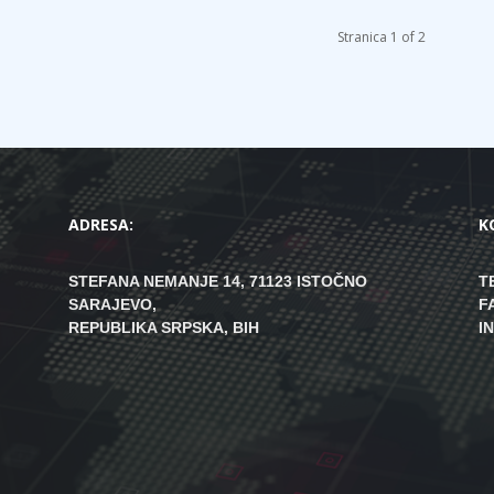
Stranica 1 of 2
ADRESA:
K
STEFANA NEMANJE 14, 71123 ISTOČNO
T
SARAJEVO,
F
REPUBLIKA SRPSKA, BIH
I