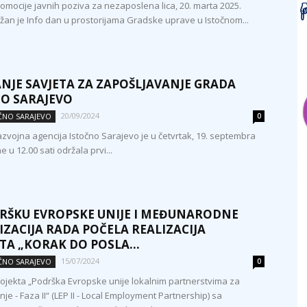
romocije javnih poziva za nezaposlena lica, 20. marta 2025.
žan je Info dan u prostorijama Gradske uprave u Istočnom...
NJE SAVJETA ZA ZAPOŠLJAVANJE GRADA
O SARAJEVO
20/09/2024
OČNO SARAJEVO
0
zvojna agencija Istočno Sarajevo je u četvrtak, 19. septembra
e u 12.00 sati održala prvi...
RŠKU EVROPSKE UNIJE I MEĐUNARODNE
ZACIJA RADA POČELA REALIZACIJA
TA „KORAK DO POSLA...
15/07/2024
OČNO SARAJEVO
0
rojekta „Podrška Evropske unije lokalnim partnerstvima za
je - Faza II“ (LEP II - Local Employment Partnership) sa