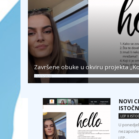
Završene obuke u okviru projekta „Ko
24/03/2026
NOVI C
ISTOČN
LEP II IST
U ponedjel
nezaposlen
LEP...