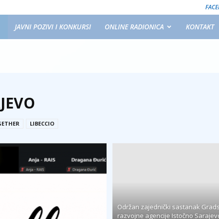
FAC
JAVNI POZIVI I KONKURSI
ONLINE RADIONICA
KONTAKT
AJEVO
GETHER
LIBECCIO
Održan zajednički sastanak Grad
razvojne agencije Istočno Sarajevo