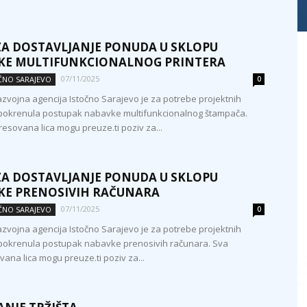
ZA DOSTAVLJANJE PONUDA U SKLOPU
KE MULTIFUNKCIONALNOG PRINTERA
07/11/2025
OČNO SARAJEVO
0
zvojna agencija Istočno Sarajevo je za potrebe projektnih
 pokrenula postupak nabavke multifunkcionalnog štampača.
resovana lica mogu preuze.ti poziv za...
ZA DOSTAVLJANJE PONUDA U SKLOPU
KE PRENOSIVIH RAČUNARA
07/11/2025
OČNO SARAJEVO
0
zvojna agencija Istočno Sarajevo je za potrebe projektnih
 pokrenula postupak nabavke prenosivih računara. Sva
vana lica mogu preuze.ti poziv za...