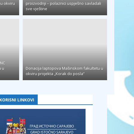
u okviru
proizvodnji – polaznici uspješno savladali
sve vještine
CNC
u u
Donacija laptopova Mašinskom fakultetu u
okviru projekta „Korak do posla“
KORISNI LINKOVI