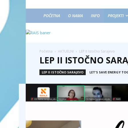
POČETNA
O NAMA
INFO
PROJEKTI
Početna
AKTUELNI
LEP II Istočno Sarajevo
LEP II ISTOČNO SAR
LEP II ISTOČNO SARAJEVO
LET'S SAVE ENERGY TO