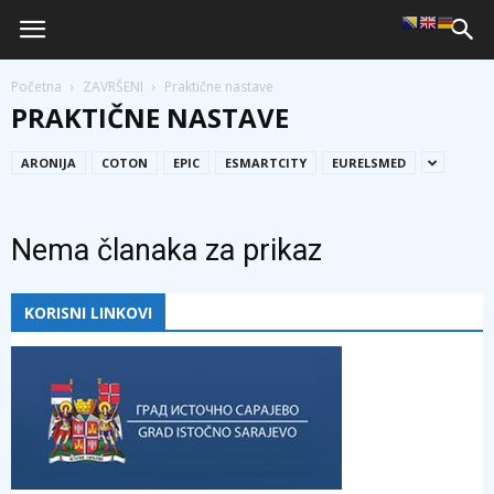
Početna
ZAVRŠENI
Praktične nastave
PRAKTIČNE NASTAVE
ARONIJA
COTON
EPIC
ESMARTCITY
EURELSMED
Nema članaka za prikaz
KORISNI LINKOVI