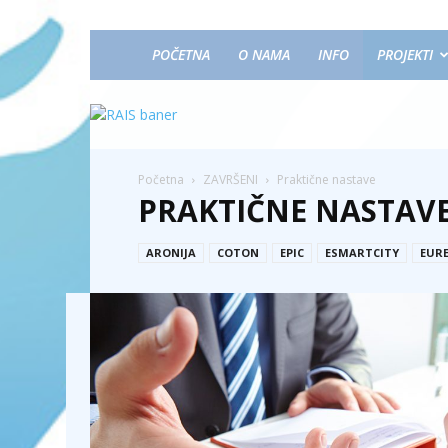
POČETNA
O NAMA
INFO
PROJEKTI
Početna
ZAVRŠENI
Praktične nastave
PRAKTIČNE NASTAV
ARONIJA
COTON
EPIC
ESMARTCITY
EUR