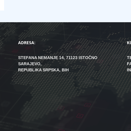
ADRESA:
K
STEFANA NEMANJE 14, 71123 ISTOČNO
T
SARAJEVO,
F
REPUBLIKA SRPSKA, BIH
I