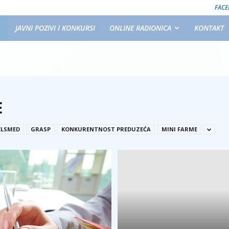
FAC
JAVNI POZIVI I KONKURSI
ONLINE RADIONICA
KONTAKT
E
ELSMED
GRASP
KONKURENTNOST PREDUZEĆA
MINI FARME