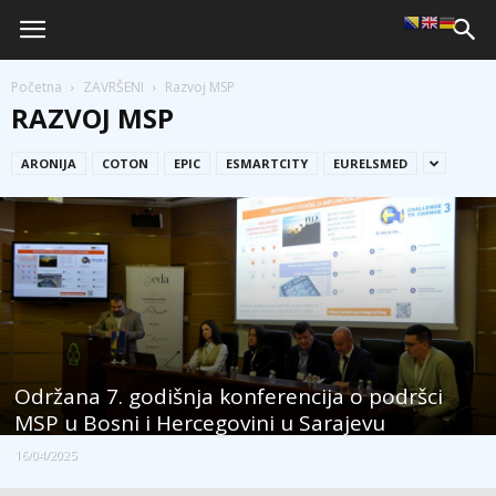
Početna
ZAVRŠENI
Razvoj MSP
RAZVOJ MSP
ARONIJA
COTON
EPIC
ESMARTCITY
EURELSMED
Održana 7. godišnja konferencija o podršci
MSP u Bosni i Hercegovini u Sarajevu
16/04/2025