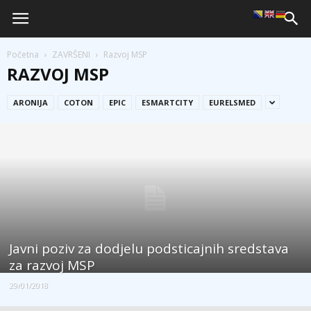
Početna
ZAVRŠENI
Razvoj MSP
RAZVOJ MSP
ARONIJA
COTON
EPIC
ESMARTCITY
EURELSMED
Javni poziv za dodjelu podsticajnih sredstava
za razvoj MSP
29/01/2018