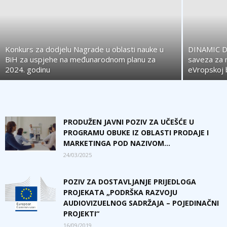
Konkurs za dodjelu Nagrade u oblasti nauke u
DINAMIC DA
BiH za uspjehe na međunarodnom planu za
saveza za 
2024. godinu
eVropskoj 
PRODUŽEN JAVNI POZIV ZA UČEŠĆE U
PROGRAMU OBUKE IZ OBLASTI PRODAJE I
MARKETINGA POD NAZIVOM...
24/03/2025
POZIV ZA DOSTAVLJANJE PRIJEDLOGA
PROJEKATA „PODRŠKA RAZVOJU
AUDIOVIZUELNOG SADRŽAJA – POJEDINAČNI
PROJEKTI“
16/09/2019