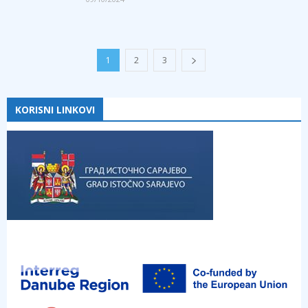
1
2
3
KORISNI LINKOVI