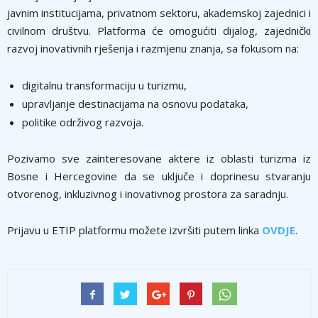
javnim institucijama, privatnom sektoru, akademskoj zajednici i
civilnom društvu. Platforma će omogućiti dijalog, zajednički
razvoj inovativnih rješenja i razmjenu znanja, sa fokusom na:
digitalnu transformaciju u turizmu,
upravljanje destinacijama na osnovu podataka,
politike održivog razvoja.
Pozivamo sve zainteresovane aktere iz oblasti turizma iz
Bosne i Hercegovine da se uključe i doprinesu stvaranju
otvorenog, inkluzivnog i inovativnog prostora za saradnju.
Prijavu u ETIP platformu možete izvršiti putem linka
OVDJE
.