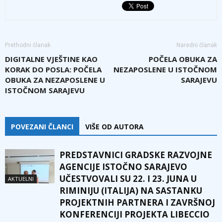
Prethodni članak
Naredni članak
DIGITALNE VJEŠTINE KAO
POČELA OBUKA ZA
KORAK DO POSLA: POČELA
NEZAPOSLENE U ISTOČNOM
OBUKA ZA NEZAPOSLENE U
SARAJEVU
ISTOČNOM SARAJEVU
POVEZANI ČLANCI
VIŠE OD AUTORA
PREDSTAVNICI GRADSKE RAZVOJNE
AGENCIJE ISTOČNO SARAJEVO
UČESTVOVALI SU 22. I 23. JUNA U
AKTUELNI
RIMINIJU (ITALIJA) NA SASTANKU
PROJEKTNIH PARTNERA I ZAVRŠNOJ
KONFERENCIJI PROJEKTA LIBECCIO