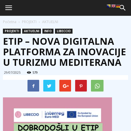
Početna
PROJEKTI
AKTUELNI
PROJEKTI
AKTUELNI
INFO
LIBECCIO
ETIP – NOVA DIGITALNA
PLATFORMA ZA INOVACIJE
U TURIZMU MEDITERANA
29/07/2025
579