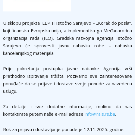
U sklopu projekta LEP II Istočno Sarajevo – „Korak do posla“,
koji finansira Evropska unija, a implementira ga Međunarodna
organizacija rada (ILO), Gradska razvojna agencija Istočno
Sarajevo će sprovesti javnu nabavku robe – nabavka
kancelarijskog materijala.
Prije pokretanja postupka javne nabavke Agencija vrši
prethodno ispitivanje tržišta. Pozivamo sve zainteresovane
ponuđače da se prijave i dostave svoje ponude za navedenu
uslugu.
Za detalje i sve dodatne informacije, molimo da nas
kontaktirate putem naše e-mail adrese
info@rais.rs.ba
.
Rok za prijavu i dostavljanje ponude je 12.11.2025. godine.