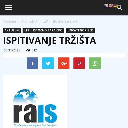
Početna
AKTUELNI
LEP II Istočno Sarajevo
AKTUELNI
LEP II ISTOČNO SARAJEVO
UNCATEGORIZED
ISPITIVANJE TRŽIŠTA
07/11/2025
312