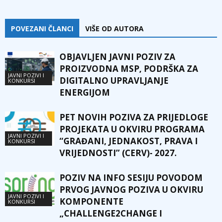
POVEZANI ČLANCI
VIŠE OD AUTORA
OBJAVLJEN JAVNI POZIV ZA
PROIZVODNA MSP, PODRŠKA ZA
JAVNI POZIVI I
DIGITALNO UPRAVLJANJE
KONKURSI
ENERGIJOM
PET NOVIH POZIVA ZA PRIJEDLOGE
PROJEKATA U OKVIRU PROGRAMA
JAVNI POZIVI I
“GRAĐANI, JEDNAKOST, PRAVA I
KONKURSI
VRIJEDNOSTI” (CERV)- 2027.
POZIV NA INFO SESIJU POVODOM
PRVOG JAVNOG POZIVA U OKVIRU
JAVNI POZIVI I
KOMPONENTE
KONKURSI
„CHALLENGE2CHANGE I