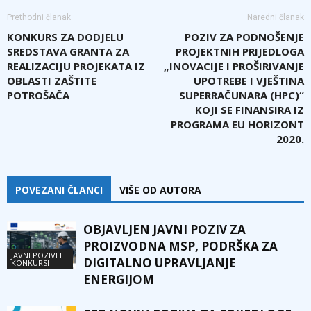
Prethodni članak
Naredni članak
KONKURS ZA DODJELU
POZIV ZA PODNOŠENJE
SREDSTAVA GRANTA ZA
PROJEKTNIH PRIJEDLOGA
REALIZACIJU PROJEKATA IZ
„INOVACIJE I PROŠIRIVANJE
OBLASTI ZAŠTITE
UPOTREBE I VJEŠTINA
POTROŠAČA
SUPERRAČUNARA (HPC)“
KOJI SE FINANSIRA IZ
PROGRAMA EU HORIZONT
2020.
POVEZANI ČLANCI
VIŠE OD AUTORA
OBJAVLJEN JAVNI POZIV ZA
PROIZVODNA MSP, PODRŠKA ZA
JAVNI POZIVI I
DIGITALNO UPRAVLJANJE
KONKURSI
ENERGIJOM