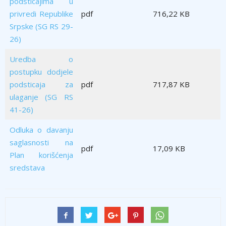
podsticajima u
privredi Republike
pdf
716,22 KB
Srpske (SG RS 29-
26)
Uredba o
postupku dodjele
podsticaja za
pdf
717,87 KB
ulaganje (SG RS
41-26)
Odluka o davanju
saglasnosti na
pdf
17,09 KB
Plan korišćenja
sredstava