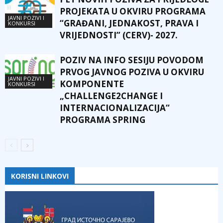
PROJEKATA U OKVIRU PROGRAMA
JAVNI POZIVI I
“GRAĐANI, JEDNAKOST, PRAVA I
KONKURSI
VRIJEDNOSTI” (CERV)- 2027.
POZIV NA INFO SESIJU POVODOM
PRVOG JAVNOG POZIVA U OKVIRU
JAVNI POZIVI I
KOMPONENTE
KONKURSI
„CHALLENGE2CHANGE I
INTERNACIONALIZACIJA“
PROGRAMA SPRING
KORISNI LINKOVI