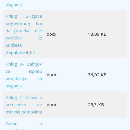
ulaganja
Prilog 2-Izjava
odgovornog lica
da projekat nije
docx
18,09 KB
podržan iz
budžeta
Republike ili JLS
Prilog 3- Zahtjev
za isplatu
docx
36,02 KB
podsticaja za
ulaganja
Prilog 4- Izjava o
primljenim de
docx
25,3 KB
minimis pomoćima
Zakon o