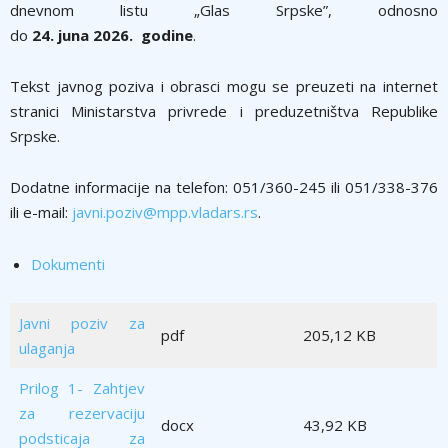
dnevnom listu „Glas Srpske”, odnosno
do
24
.
juna
202
6
. godine
.
Tekst javnog poziva i obrasci mogu se preuzeti na internet
stranici Ministarstva privrede i preduzetništva Republike
Srpske.
Dodatne informacije na telefon: 051/360-245 ili 051/338-376
ili e-mail:
javni.poziv@mpp.vladars.rs
.
Dokumenti
Javni poziv za
pdf
205,12 KB
ulaganja
Prilog 1- Zahtjev
za rezervaciju
docx
43,92 KB
podsticaja za