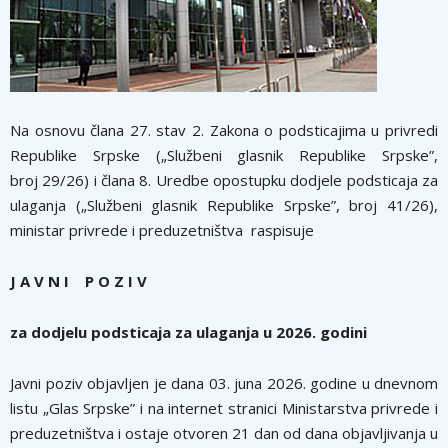
Na osnovu člana 27. stav 2. Zakona o podsticajima u privredi
Republike Srpske („Službeni glasnik Republike Srpske”,
broj 29/26) i člana 8. Uredbe opostupku dodjele podsticaja za
ulaganja („Službeni glasnik Republike Srpske”, broj 41/26),
ministar privrede i preduzetništva raspisuje
J A V N I P O Z I V
za dodjelu podsticaja za ulaganja u 202
6
. godini
Javni poziv objavljen je dana 03. juna 2026. godine u dnevnom
listu „Glas Srpske” i na internet stranici Ministarstva privrede i
preduzetništva i ostaje otvoren 21 dan od dana objavljivanja u