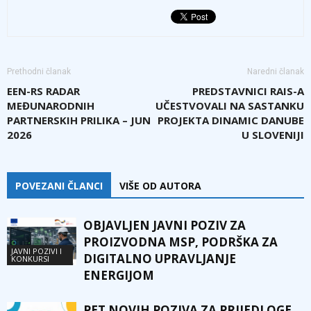
Prethodni članak
Naredni članak
EEN-RS RADAR
PREDSTAVNICI RAIS-A
MEĐUNARODNIH
UČESTVOVALI NA SASTANKU
PARTNERSKIH PRILIKA – JUN
PROJEKTA DINAMIC DANUBE
2026
U SLOVENIJI
POVEZANI ČLANCI
VIŠE OD AUTORA
OBJAVLJEN JAVNI POZIV ZA
PROIZVODNA MSP, PODRŠKA ZA
JAVNI POZIVI I
DIGITALNO UPRAVLJANJE
KONKURSI
ENERGIJOM
PET NOVIH POZIVA ZA PRIJEDLOGE