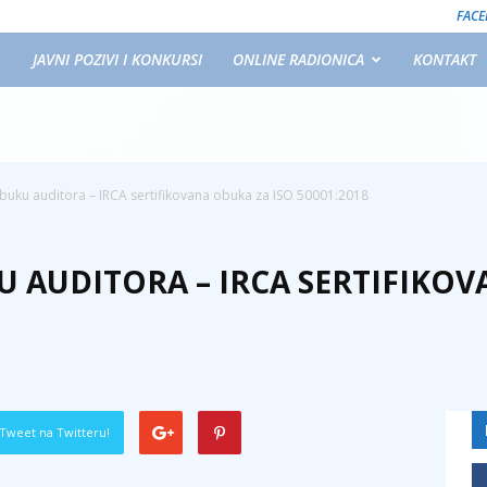
FAC
JAVNI POZIVI I KONKURSI
ONLINE RADIONICA
KONTAKT
obuku auditora – IRCA sertifikovana obuka za ISO 50001:2018
U AUDITORA – IRCA SERTIFIKOV
Tweet na Twitteru!