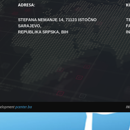
ADRESA:
K
STEFANA NEMANJE 14, 71123 ISTOČNO
T
SARAJEVO,
F
REPUBLIKA SRPSKA, BIH
I
evelopment
pcenter.ba
IN