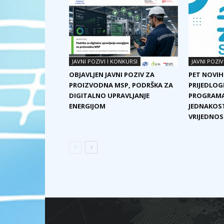
JAVNI POZIVI I KONKURSI
JAVNI POZIV
OBJAVLJEN JAVNI POZIV ZA
PET NOVIH
PROIZVODNA MSP, PODRŠKA ZA
PRIJEDLOG
DIGITALNO UPRAVLJANJE
PROGRAMA
ENERGIJOM
JEDNAKOST
VRIJEDNOST