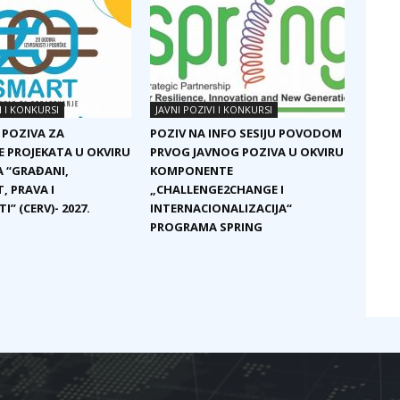
I I KONKURSI
JAVNI POZIVI I KONKURSI
 POZIVA ZA
POZIV NA INFO SESIJU POVODOM
E PROJEKATA U OKVIRU
PRVOG JAVNOG POZIVA U OKVIRU
 “GRAĐANI,
KOMPONENTE
, PRAVA I
„CHALLENGE2CHANGE I
I” (CERV)- 2027.
INTERNACIONALIZACIJA“
PROGRAMA SPRING