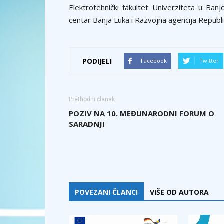
Elektrotehnički fakultet Univerziteta u Ban
centar Banja Luka i Razvojna agencija Republ
PODIJELI
Facebook
Twitter
Prethodni članak
POZIV NA 10. MEĐUNARODNI FORUM O
SARADNJI
POVEZANI ČLANCI
VIŠE OD AUTORA