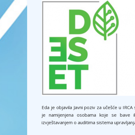
Eda je objavila Javni poziv za učešće u IRCA
je namijenjena osobama koje se bave il
izvještavanjem o auditima sistema upravljan