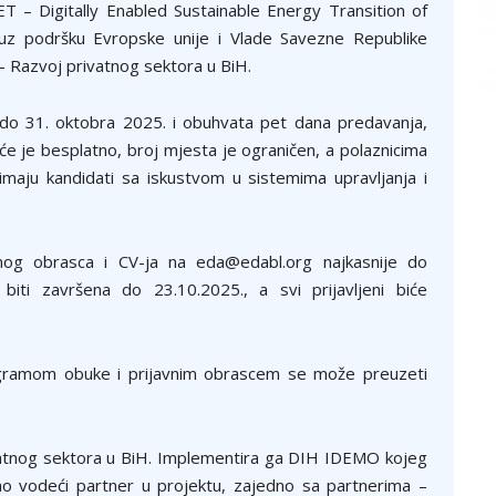
T – Digitally Enabled Sustainable Energy Transition of
 uz podršku Evropske unije i Vlade Savezne Republike
– Razvoj privatnog sektora u BiH.
 do 31. oktobra 2025. i obuhvata pet dana predavanja,
češće je besplatno, broj mjesta je ograničen, a polaznicima
imaju kandidati sa iskustvom u sistemima upravljanja i
vnog obrasca i CV-ja na eda@edabl.org najkasnije do
biti završena do 23.10.2025., a svi prijavljeni biće
rogramom obuke i prijavnim obrascem se može preuzeti
ivatnog sektora u BiH. Implementira ga DIH IDEMO kojeg
ao vodeći partner u projektu, zajedno sa partnerima –