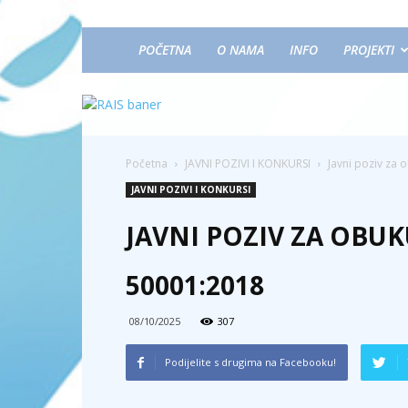
POČETNA
O NAMA
INFO
PROJEKTI
Početna
JAVNI POZIVI I KONKURSI
Javni poziv za 
JAVNI POZIVI I KONKURSI
JAVNI POZIV ZA OBUK
50001:2018
08/10/2025
307
Podijelite s drugima na Facebooku!