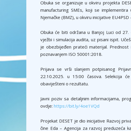
Obuka se organizuje u okviru projekta DESE
manufacturing SMEs, koji se implementira
Njemačke (BMZ), u okviru inicijative EU4PSD 
Obuka će biti održana u Banjoj Luci od 27.
vježbi i simulacija audita, uz pisani ispit. U
je obezbijeđen prateći materijal. Prednost 
poznavanjem ISO 50001:2018.
Prijava se vrši slanjem potpisanog Prija
22.10.2025. u 15:00 časova. Selekcija će 
obaviješteni o rezultatu.
Javni poziv sa detaljnim informacijama, p
ovdje:
https://bit.ly/4oe1VQd
Projekat DESET je dio inicijative Razvoj pr
čine Eda – Agencija za razvoj preduzeća k