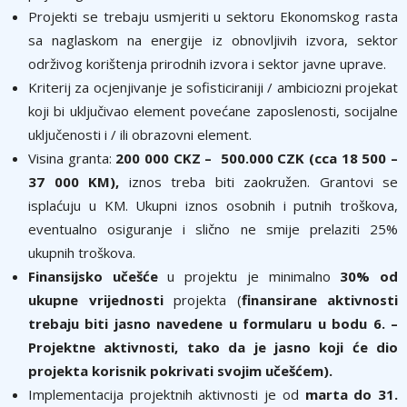
Projekti se trebaju usmjeriti u sektoru Ekonomskog rasta
sa naglaskom na energije iz obnovljivih izvora, sektor
održivog korištenja prirodnih izvora i sektor javne uprave.
Kriterij za ocjenjivanje je sofisticiraniji / ambiciozni projekat
koji bi uključivao element povećane zaposlenosti, socijalne
uključenosti i / ili obrazovni element.
Visina granta:
200 000 CKZ – 500.000 CZK (cca 18 500 –
37 000 KM),
iznos treba biti zaokružen. Grantovi se
isplaćuju u KM. Ukupni iznos osobnih i putnih troškova,
eventualno osiguranje i slično ne smije prelaziti 25%
ukupnih troškova.
Finansijsko učešće
u projektu je minimalno
30% od
ukupne vrijednosti
projekta (
finansirane aktivnosti
trebaju biti jasno navedene u formularu u bodu 6. –
Projektne aktivnosti, tako da je jasno koji će dio
projekta korisnik pokrivati svojim učešćem).
Implementacija projektnih aktivnosti je od
marta do 31.