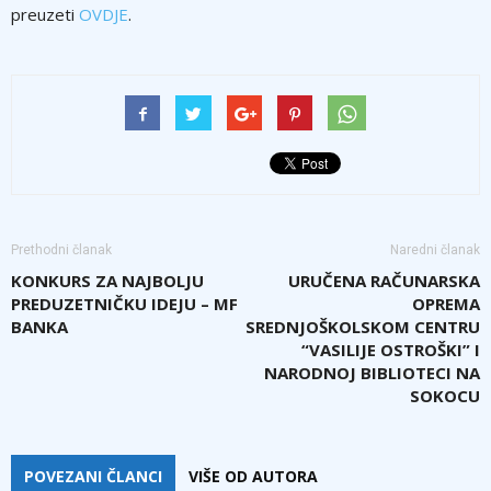
preuzeti
OVDJE
.
Prethodni članak
Naredni članak
KONKURS ZA NAJBOLJU
URUČENA RAČUNARSKA
PREDUZETNIČKU IDEJU – MF
OPREMA
BANKA
SREDNJOŠKOLSKOM CENTRU
“VASILIJE OSTROŠKI” I
NARODNOJ BIBLIOTECI NA
SOKOCU
POVEZANI ČLANCI
VIŠE OD AUTORA