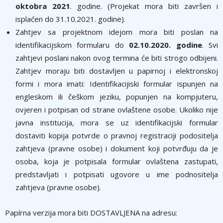
oktobra 2021
. godine. (Projekat mora biti završen i
isplaćen do 31.10.2021. godine).
Zahtjev sa projektnom idejom mora biti poslan na
identifikacijskom formularu do
02.10.2020. godine
. Svi
zahtjevi poslani nakon ovog termina će biti strogo odbijeni.
Zahtjev moraju biti dostavljen u papirnoj i elektronskoj
formi i mora imati: Identifikacijiski formular ispunjen na
engleskom ili češkom jeziku, popunjen na kompjuteru,
ovjeren i potpisan od strane ovlaštene osobe. Ukoliko nije
javna institucija, mora se uz identifikacijski formular
dostaviti kopija potvrde o pravnoj registraciji podositelja
zahtjeva (pravne osobe) i dokument koji potvrđuju da je
osoba, koja je potpisala formular ovlaštena zastupati,
predstavljati i potpisati ugovore u ime podnositelja
zahtjeva (pravne osobe).
Papírna verzija mora biti DOSTAVLJENA na adresu: