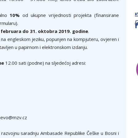
malno
10%
od ukupne vrijednosti projekta (finansirane
rmularu).
d
februara do 31. oktobra 2019. godine
.
jen na engleskom jeziku, popunjen na kompjuteru, ovjeren i
avljen u papirnom i elektronskom izdanju.
ne
12.00 sati (podne) na sljedećoj adresi:
rajevo@mzv.cz
a razvojnu saradnju Ambasade Republike Češke u Bosni i