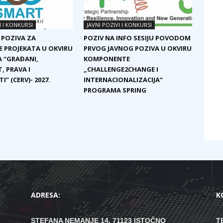
I I KONKURSI
JAVNI POZIVI I KONKURSI
 POZIVA ZA
POZIV NA INFO SESIJU POVODOM
E PROJEKATA U OKVIRU
PRVOG JAVNOG POZIVA U OKVIRU
 “GRAĐANI,
KOMPONENTE
, PRAVA I
„CHALLENGE2CHANGE I
I” (CERV)- 2027.
INTERNACIONALIZACIJA“
PROGRAMA SPRING
ADRESA:
K
STEFANA NEMANJE 14, 71123 ISTOČNO
T