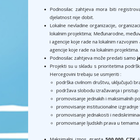
Podnosilac zahtjeva mora biti registro
djelatnost nije dobit.
Lokalne nevladine organizacije, organiza
lokalnim projektima; Međunarodne, međuvlad
i agencije koje rade na lokalnim razvojnim a
agencije koje rade na lokalnim projektima.
Podnosilac zahtjeva može predati samo
j
Projekti su u skladu s prioritetima podrš
Hercegovini trebaju se usmjeriti :
podrška civilnom društvu, uključujući bra
podržava slobodu izražavanja i pristup 
promovisanje jednakih i maksimalnih poli
promovisanje institucionalne izgradnje
promovisanje jednakosti i nediskriminac
promovisanje ljudskih prava u temama 
Maksimalni iznos granta
500.000 CZK
(