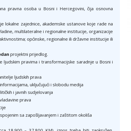
vana pravna osoba u Bosni i Hercegovini, čija osnovna
cije lokalne zajednice, akademske ustanove koje rade na
ine, multilateralne i regionalne institucije, organizacije
ktivnostima; općinske, regionalne ili državne institucije ili
edan
projektni prijedlog.
ke ljudskim pravima i transformacijske saradnje u Bosni i
nitelje ljudskih prava
informacijama, uključujući i slobodu medija
tičkih i javnih sudjelovanja
 vladavine prava
ije
spojenim sa zapošljavanjem i zaštitom okoliša
cca 18.900 – 37.800 KM), iznos treba biti zaokružen.