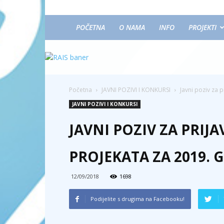
POČETNA
O NAMA
INFO
PROJEKTI
Početna
JAVNI POZIVI I KONKURSI
Javni poziv za 
JAVNI POZIVI I KONKURSI
JAVNI POZIV ZA PRI
PROJEKATA ZA 2019.
12/09/2018
1698
Podijelite s drugima na Facebooku!