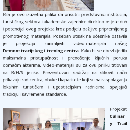
Bila je ovo izuzetna prilika da prisutni predstavnici institucija,
turističkog sektora i akademske zajednice direktno osjete duh
i potencijal ovog projekta kroz podjelu pažljivo pripremljenog
promotivnog materijala. Poseban utisak na učesnike ostavila
je projekcija zanimljivih video-materijala našeg
Demonstracijskog i trening centra
. Kako bi se obezbijedila
maksimalna pristupačnost i prenošenje ključnih poruka
domaćim akterima, video-materijali su za ovu priliku titlovani
na B/H/S jezike. Prezentovani sadržaji na slikovit način
prikazuju rad centra, obuke i kapacitete koji su na raspolaganju
lokalnim turističkim i ugostiteljskim radnicima, spajajući
tradiciju i savremene standarde.
Projekat
Culinar
y Trail