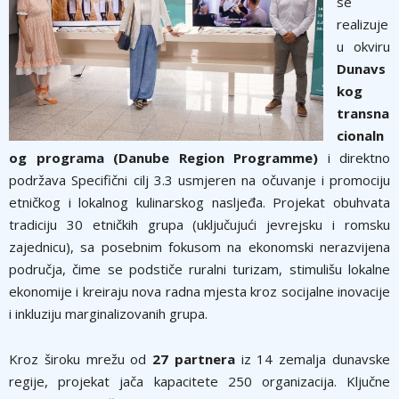
se
realizuje
u okviru
Dunavs
kog
transna
cionaln
og programa (Danube Region Programme)
i direktno
podržava Specifični cilj 3.3 usmjeren na očuvanje i promociju
etničkog i lokalnog kulinarskog nasljeđa. Projekat obuhvata
tradiciju 30 etničkih grupa (uključujući jevrejsku i romsku
zajednicu), sa posebnim fokusom na ekonomski nerazvijena
područja, čime se podstiče ruralni turizam, stimulišu lokalne
ekonomije i kreiraju nova radna mjesta kroz socijalne inovacije
i inkluziju marginalizovanih grupa.
Kroz široku mrežu od
27 partnera
iz 14 zemalja dunavske
regije, projekat jača kapacitete 250 organizacija. Ključne