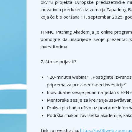
okviru projekta Evropske preduzetničke mr
inovativna preduzeća iz zemalja Zapadnog Ba
koja će biti održana 11. septembar 2025. godi
FINNO Pitching Akademija je online program 
pomogne da unaprijede svoje prezentacijs
investitorima.
Zašto se prijaviti?
120-minutni webinar: „Postignite izvrsnos
priprema za pre-seed/seed investicije“
Individualne sesije jedan-na-jedan s EEN 
Mentorske sesije za kreiranje/usavršavanje
Praksa pitchanja uživo uz povratne informa
Podrška i nakon završetka akademije, kako
Link za registraciju:
https://us06web.zoom.