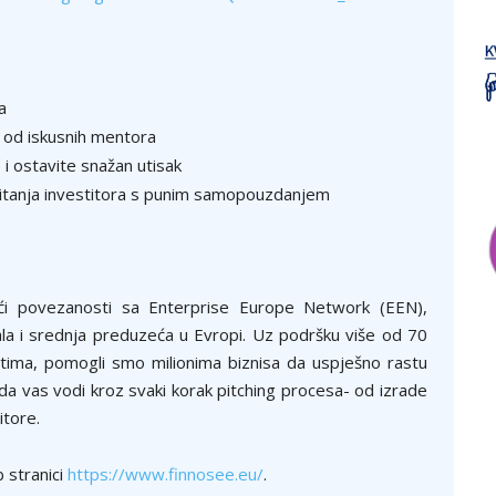
a
 od iskusnih mentora
 i ostavite snažan utisak
pitanja investitora s punim samopouzdanjem
ući povezanosti sa Enterprise Europe Network (EEN),
a i srednja preduzeća u Evropi. Uz podršku više od 70
atima, pomogli smo milionima biznisa da uspješno rastu
 da vas vodi kroz svaki korak pitching procesa- od izrade
itore.
 stranici
https://www.finnosee.eu/
.