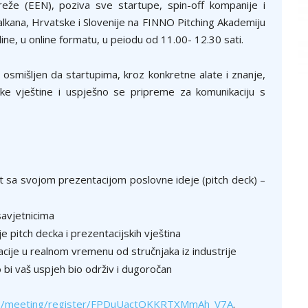
eže (EEN), poziva sve startupe, spin-off kompanije i
lkana, Hrvatske i Slovenije na FINNO Pitching Akademiju
ne, u online formatu, u peiodu od 11.00- 12.30 sati.
osmišljen da startupima, kroz konkretne alate i znanje,
ke vještine i uspješno se pripreme za komunikaciju s
t sa svojom prezentacijom poslovne ideje (pitch deck) –
savjetnicima
 pitch decka i prezentacijskih vještina
cije u realnom vremenu od stručnjaka iz industrije
 bi vaš uspjeh bio održiv i dugoročan
us/meeting/register/FPDuUactQKKRTXMmAh_V7A
.