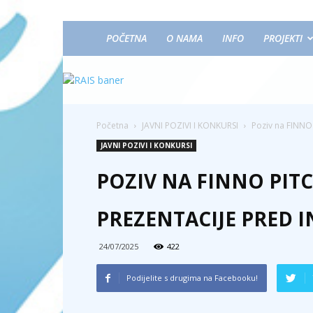
POČETNA
O NAMA
INFO
PROJEKTI
Početna
JAVNI POZIVI I KONKURSI
Poziv na FINNO 
JAVNI POZIVI I KONKURSI
POZIV NA FINNO PITC
PREZENTACIJE PRED 
24/07/2025
422
Podijelite s drugima na Facebooku!