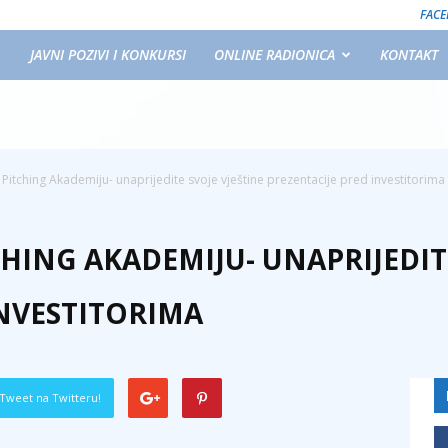
FAC
JAVNI POZIVI I KONKURSI
ONLINE RADIONICA
KONTAKT
Pitching Akademiju- unaprijedite svoje vještine prezentacije pred investitorima
HING AKADEMIJU- UNAPRIJEDITE
INVESTITORIMA
Tweet na Twitteru!