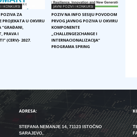
I I KONKURSI
JAVNI POZIVI I KONKURSI
 POZIVA ZA
POZIV NA INFO SESIJU POVODOM
E PROJEKATA U OKVIRU
PRVOG JAVNOG POZIVA U OKVIRU
 “GRAĐANI,
KOMPONENTE
, PRAVA I
„CHALLENGE2CHANGE I
I” (CERV)- 2027.
INTERNACIONALIZACIJA“
PROGRAMA SPRING
ADRESA:
K
STEFANA NEMANJE 14, 71123 ISTOČNO
T
SARAJEVO,
F