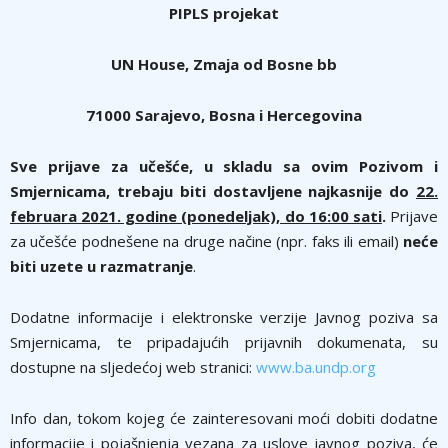
PIPLS projekat
UN House, Zmaja od Bosne bb
71000 Sarajevo, Bosna i Hercegovina
Sve prijave za učešće, u skladu sa ovim Pozivom i
Smjernicama, trebaju biti dostavljene najkasnije do
22.
februara 2021. godine (ponedeljak), do 16:00 sati
.
Prijave
za učešće podnešene na druge načine (npr. faks ili email)
neće
biti uzete u razmatranje
.
Dodatne informacije i elektronske verzije Javnog poziva sa
Smjernicama, te pripadajućih prijavnih dokumenata, su
dostupne na sljedećoj web stranici:
www.ba.undp.org
Info dan, tokom kojeg će zainteresovani moći dobiti dodatne
informacije i pojašnjenja vezana za uslove javnog poziva, će