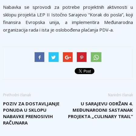
Nabavka se sprovodi za potrebe projektnih aktivnosti u
sklopu projekta LEP II Istočno Sarajevo “Korak do posla”, koji
finansira Evropska unija, a implementira Međunarodna
organizacija rada i ista je oslobođena plaćanja PDV-a.
Prethodni članak
Naredni članak
POZIV ZA DOSTAVLJANJE
U SARAJEVU ODRŽAN 4.
PONUDA U SKLOPU
MEĐUNARODNI SASTANAK
NABAVKE PRENOSIVIH
PROJEKTA „CULINARY TRAIL“
RAČUNARA