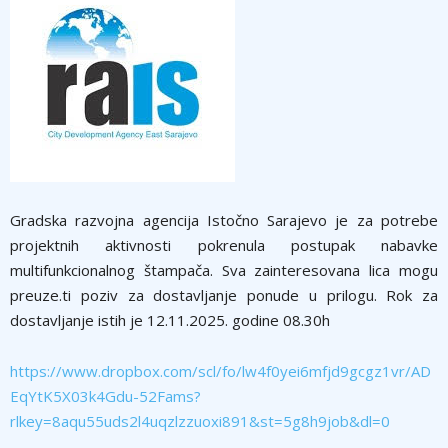
Gradska razvojna agencija Istočno Sarajevo je za potrebe
projektnih aktivnosti pokrenula postupak nabavke
multifunkcionalnog štampača. Sva zainteresovana lica mogu
preuze.ti poziv za dostavljanje ponude u prilogu. Rok za
dostavljanje istih je 12.11.2025. godine 08.30h
https://www.dropbox.com/scl/fo/lw4f0yei6mfjd9gcgz1vr/AD
EqYtK5X03k4Gdu-52Fams?
rlkey=8aqu55uds2l4uqzlzzuoxi891&st=5g8h9job&dl=0