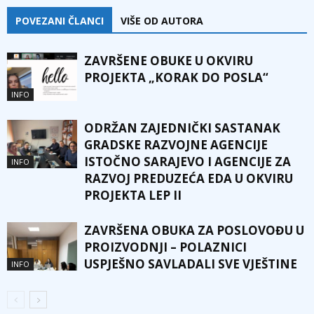
POVEZANI ČLANCI
VIŠE OD AUTORA
ZAVRŠENE OBUKE U OKVIRU
PROJEKTA „KORAK DO POSLA“
INFO
ODRŽAN ZAJEDNIČKI SASTANAK
GRADSKE RAZVOJNE AGENCIJE
ISTOČNO SARAJEVO I AGENCIJE ZA
INFO
RAZVOJ PREDUZEĆA EDA U OKVIRU
PROJEKTA LEP II
ZAVRŠENA OBUKA ZA POSLOVOĐU U
PROIZVODNJI – POLAZNICI
USPJEŠNO SAVLADALI SVE VJEŠTINE
INFO