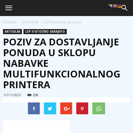
Početna
AKTUELNI
LEP II Istočno Sarajevo
AKTUELNI
LEP II ISTOČNO SARAJEVO
POZIV ZA DOSTAVLJANJE
PONUDA U SKLOPU
NABAVKE
MULTIFUNKCIONALNOG
PRINTERA
07/11/2025
230