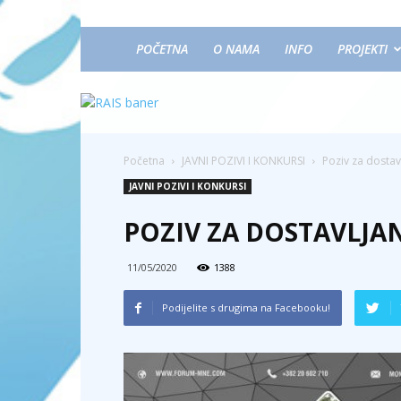
POČETNA
O NAMA
INFO
PROJEKTI
Početna
JAVNI POZIVI I KONKURSI
Poziv za dostav
JAVNI POZIVI I KONKURSI
POZIV ZA DOSTAVLJA
11/05/2020
1388
Podijelite s drugima na Facebooku!