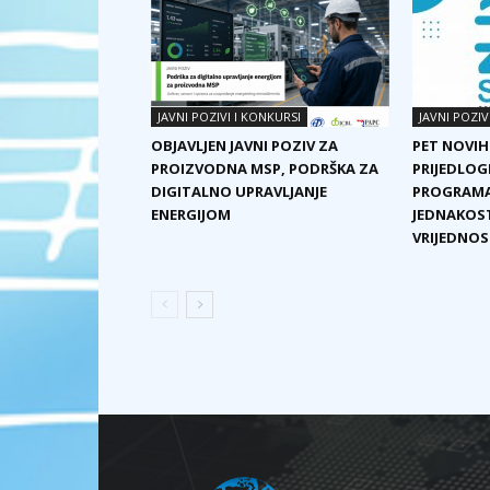
JAVNI POZIVI I KONKURSI
JAVNI POZIV
OBJAVLJEN JAVNI POZIV ZA
PET NOVIH
PROIZVODNA MSP, PODRŠKA ZA
PRIJEDLOG
DIGITALNO UPRAVLJANJE
PROGRAMA
ENERGIJOM
JEDNAKOST
VRIJEDNOST