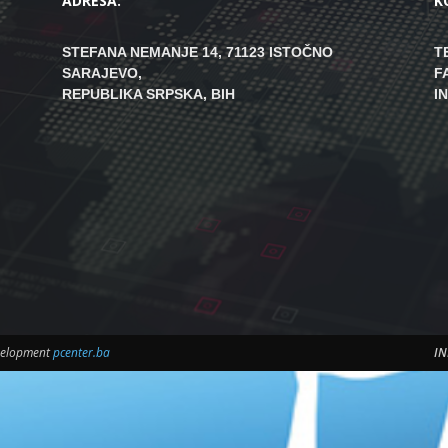
ADRESA:
K
STEFANA NEMANJE 14, 71123 ISTOČNO
T
SARAJEVO,
F
REPUBLIKA SRPSKA, BIH
I
evelopment
pcenter.ba
IN