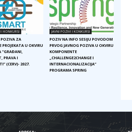
I I KONKURSI
JAVNI POZIVI I KONKURSI
 POZIVA ZA
POZIV NA INFO SESIJU POVODOM
E PROJEKATA U OKVIRU
PRVOG JAVNOG POZIVA U OKVIRU
 “GRAĐANI,
KOMPONENTE
, PRAVA I
„CHALLENGE2CHANGE I
I” (CERV)- 2027.
INTERNACIONALIZACIJA“
PROGRAMA SPRING