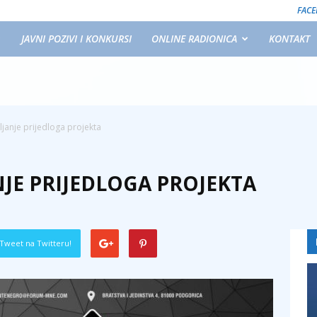
FAC
JAVNI POZIVI I KONKURSI
ONLINE RADIONICA
KONTAKT
ljanje prijedloga projekta
NJE PRIJEDLOGA PROJEKTA
Tweet na Twitteru!