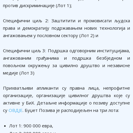
против дискриминације (Лот 1);
Специфични циљ 2: Заштитити и промовисати људска
права и демократију подржавањем нових технологија и
ангажовањем у пословном сектору (Лот 2) и
Специфични циљ 3: Подршка одговорним институцијама,
ангажованим грађанима и подршка безбједном и
повољном окружењу за цивилно друштво и независне
медије (Лот 3)
Прихватљиви апликанти су правна лица, непрофитне
организације, организације цивилног друштва које су
активне у БиХ. Детаљне информације о позиву доступне
су
ОВДЈЕ
. Буџет Позива је расподијељен на три лота:
Лот 1: 900 000 евра,