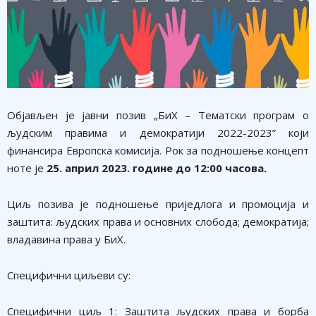
Објављен је јавни позив „БиХ – Тематски програм о
људским правима и демократији 2022-2023” који
финансира Европска комисија. Рок за подношење концепт
ноте је
25. април 2023. године до 12:00 часова.
Циљ позива је подношење приједлога и промоција и
заштита: људских права и основних слобода; демократија;
владавина права у БиХ.
Специфични циљеви су:
Специфични циљ 1: Заштита људских права и борба