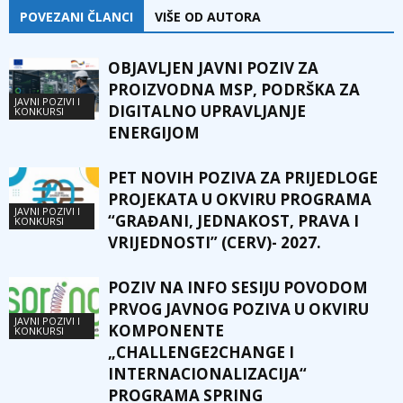
POVEZANI ČLANCI
VIŠE OD AUTORA
OBJAVLJEN JAVNI POZIV ZA
PROIZVODNA MSP, PODRŠKA ZA
JAVNI POZIVI I
DIGITALNO UPRAVLJANJE
KONKURSI
ENERGIJOM
PET NOVIH POZIVA ZA PRIJEDLOGE
PROJEKATA U OKVIRU PROGRAMA
JAVNI POZIVI I
“GRAĐANI, JEDNAKOST, PRAVA I
KONKURSI
VRIJEDNOSTI” (CERV)- 2027.
POZIV NA INFO SESIJU POVODOM
PRVOG JAVNOG POZIVA U OKVIRU
JAVNI POZIVI I
KOMPONENTE
KONKURSI
„CHALLENGE2CHANGE I
INTERNACIONALIZACIJA“
PROGRAMA SPRING