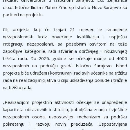
fakultet Univerziteta u Istočnom Sarajevu, Eko Željeznica
d.o.o. Istočna Ilidža i Zlatno Zrno sp Istočno Novo Sarajevo su
partneri na projektu.
Cilj projekta koji će trajati 21 mjesec je smanjenje
nezaposlenosti kroz povećanje kvalifikacija i uspješnu
integraciju nezaposlenih, sa posebnim osvrtom na teže
zapošljive kategorije, radi stvaranja održivijeg i inkluzivnijeg
tržišta rada. Do 2026. godine se očekuje manje od 4000
nezaposlenih na području grada Istočno Sarajevo. Ishod
projekta biće udruženi i kontinuirani rad svih učesnika na tržištu
rada na realizaciji inicijativa u cilju usklađivanja ponude i tražnje
na tržištu rada.
„Realizacijom projektnih aktivnosti očekuje se unapređenje
kapaciteta obrazovnih institucija, poboljšana znanja i vještine
nezaposlenih osoba, uspostavljen mehanizam za podršku
pokretanju i razvoju novih preduzeća. Uspostavljena