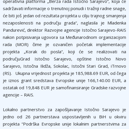
operativna platforma „Berza rada Istočno Sarajevo“, koja će
sadržavati informacije o trenutnoj ponudi i tražnji radne snage,
će biti još jedan od rezultata projekta u cilju trajnog smanjenja
nezaposlenosti na području grada“, naglasila je Mladenka
Pandurević, direktor Razvojne agencije Istočno Sarajevo-RAIS
nakon potpisivanja ugovora sa Međunarodnom organizacijom
rada (MOR) čime je ozvaničen početak implementacije
projekta „Korak do posla“, koji će se realizovati na
područjuGrad Istočno Sarajevo, opštine Istočno Novo
Sarajevo, Istočna Ilidža, Sokolac, Istočni Stari Grad, iTrnovo
(RS). Ukupna vrijednost projekta je 185,988.69 EUR, od čega
je iznos grant sredstava Evropske unije 166,140.00 EUR, a
ostatak od 19,848 EUR je samofinansiranje Gradske razvojne
agencije – RAIS.
Lokalno partnerstvo za zapošljavanje Istočno Sarajevo je
jedno od 26 partnerstava uspostavljenih u BiH u okviru
projekta “Podrška Evropske unije lokalnim partnerstvima za