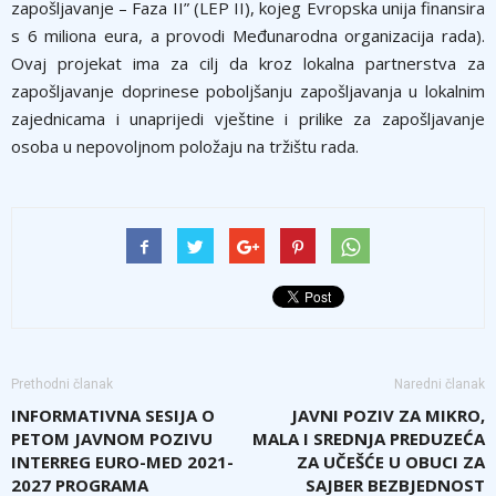
zapošljavanje – Faza II” (LEP II), kojeg Evropska unija finansira
s 6 miliona eura, a provodi Međunarodna organizacija rada).
Ovaj projekat ima za cilj da kroz lokalna partnerstva za
zapošljavanje doprinese poboljšanju zapošljavanja u lokalnim
zajednicama i unaprijedi vještine i prilike za zapošljavanje
osoba u nepovoljnom položaju na tržištu rada.
Prethodni članak
Naredni članak
INFORMATIVNA SESIJA O
JAVNI POZIV ZA MIKRO,
PETOM JAVNOM POZIVU
MALA I SREDNJA PREDUZEĆA
INTERREG EURO-MED 2021-
ZA UČEŠĆE U OBUCI ZA
2027 PROGRAMA
SAJBER BEZBJEDNOST