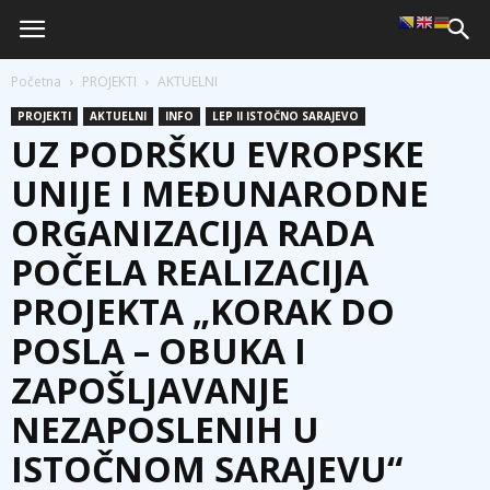
Početna
PROJEKTI
AKTUELNI
PROJEKTI
AKTUELNI
INFO
LEP II ISTOČNO SARAJEVO
UZ PODRŠKU EVROPSKE
UNIJE I MEĐUNARODNE
ORGANIZACIJA RADA
POČELA REALIZACIJA
PROJEKTA „KORAK DO
POSLA – OBUKA I
ZAPOŠLJAVANJE
NEZAPOSLENIH U
ISTOČNOM SARAJEVU“