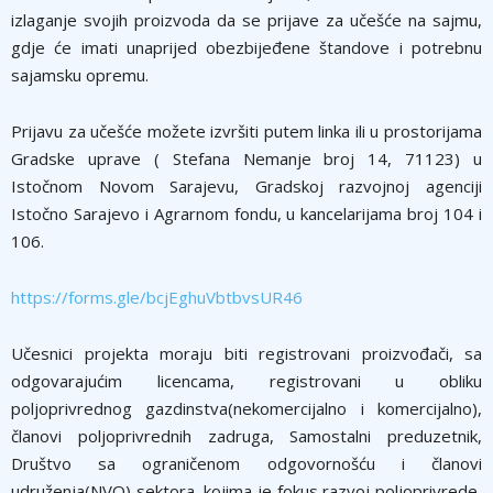
izlaganje svojih proizvoda da se prijave za učešće na sajmu,
gdje će imati unaprijed obezbijeđene štandove i potrebnu
sajamsku opremu.
Prijavu za učešće možete izvršiti putem linka ili u prostorijama
Gradske uprave ( Stefana Nemanje broj 14, 71123) u
Istočnom Novom Sarajevu, Gradskoj razvojnoj agenciji
Istočno Sarajevo i Agrarnom fondu, u kancelarijama broj 104 i
106.
https://forms.gle/bcjEghuVbtbvsUR46
Učesnici projekta moraju biti registrovani proizvođači, sa
odgovarajućim licencama, registrovani u obliku
poljoprivrednog gazdinstva(nekomercijalno i komercijalno),
članovi poljoprivrednih zadruga, Samostalni preduzetnik,
Društvo sa ograničenom odgovornošću i članovi
udruženja(NVO) sektora, kojima je fokus razvoj poljoprivrede,