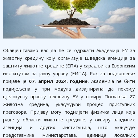
​Обавјештавамо вас да ће се одржати Академија ЕУ за
животну средину коју организује Шведска агенција за
заштиту животне средине (ЕПА) у сарадњи са Европским
институтом за јавну управу (ЕИПА). Рок за подношење
пријаве је
07. април 2024. године.
Академија ће бити
подијељена у три модула дизајнирана да покрију
цјелокупну правну тековину ЕУ у оквиру Поглавља 27
Животна средина, укључујући процес приступних
преговора. Пријаву могу поднијети физичка лица која
раде у области животне средине, у оквиру владиних
агенција и других институција, што укључује
представнике министарстава, јединица локалних