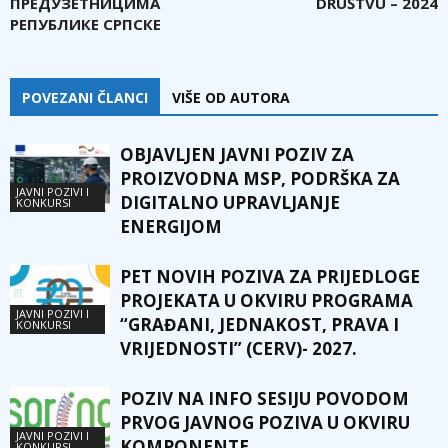
ПРЕДУЗЕТНИЦИМА
DRUŠTVU – 2024
РЕПУБЛИКЕ СРПСКЕ
POVEZANI ČLANCI
VIŠE OD AUTORA
OBJAVLJEN JAVNI POZIV ZA
PROIZVODNA MSP, PODRŠKA ZA
JAVNI POZIVI I
DIGITALNO UPRAVLJANJE
KONKURSI
ENERGIJOM
PET NOVIH POZIVA ZA PRIJEDLOGE
PROJEKATA U OKVIRU PROGRAMA
JAVNI POZIVI I
“GRAĐANI, JEDNAKOST, PRAVA I
KONKURSI
VRIJEDNOSTI” (CERV)- 2027.
POZIV NA INFO SESIJU POVODOM
PRVOG JAVNOG POZIVA U OKVIRU
JAVNI POZIVI I
KOMPONENTE
KONKURSI