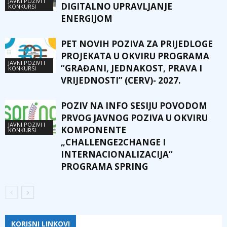
JAVNI POZIVI I
DIGITALNO UPRAVLJANJE
KONKURSI
ENERGIJOM
PET NOVIH POZIVA ZA PRIJEDLOGE
PROJEKATA U OKVIRU PROGRAMA
JAVNI POZIVI I
“GRAĐANI, JEDNAKOST, PRAVA I
KONKURSI
VRIJEDNOSTI” (CERV)- 2027.
POZIV NA INFO SESIJU POVODOM
PRVOG JAVNOG POZIVA U OKVIRU
JAVNI POZIVI I
KOMPONENTE
KONKURSI
„CHALLENGE2CHANGE I
INTERNACIONALIZACIJA“
PROGRAMA SPRING
KORISNI LINKOVI