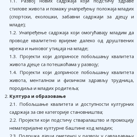
1.1. Развој нових садржаја који подстичу здраве
стилове живота и помажу унапређењу положаја младих
(спортски, еколошки, забавни садржаји за дјецу и
младе);
1.2. Унапређење садржаја који омогућавају младим да
проводе квалитетно вријеме далеко од друштвених
мрежа и њиховог утицаја на младе;
1.3. Пројекти који доприносе побољшању квалитета
живота дјеце са потешкоћама у развоју;
1.4. Пројекти који доприносе побољшању квалитета
живота, менталном и физичком здрављу трудница,
породиља и младих родитеља;
Култура и образовање
2.1. Побољшање квалитета и доступности културних
садржаја за све категорије становништва;
2.2. Пројекти који подстичу стваралаштво и промоцију
нематеријалне културне баштине код младих;
2.3. Подршка дјеци ометеној у развоју у савладавању