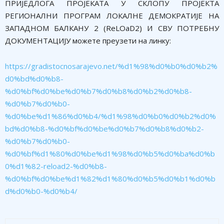
ПРИЈЕДЛОГА ПРОЈЕКАТА У СКЛОПУ ПРОЈЕКТА
РЕГИОНАЛНИ ПРОГРАМ ЛОКАЛНЕ ДЕМОКРАТИЈЕ НА
ЗАПАДНОМ БАЛКАНУ 2 (RеLОаD2) И СВУ ПОТРЕБНУ
ДОКУМЕНТАЦИЈУ можете преузети на линку:
https://gradistocnosarajevo.net/%d1%98%d0%b0%d0%b2%
d0%bd%d0%b8-
%d0%bf%d0%be%d0%b7%d0%b8%d0%b2%d0%b8-
%d0%b7%d0%b0-
%d0%be%d1%86%d0%b4/%d1%98%d0%b0%d0%b2%d0%
bd%d0%b8-%d0%bf%d0%be%d0%b7%d0%b8%d0%b2-
%d0%b7%d0%b0-
%d0%bf%d1%80%d0%be%d1%98%d0%b5%d0%ba%d0%b
0%d1%82-reload2-%d0%b8-
%d0%bf%d0%be%d1%82%d1%80%d0%b5%d0%b1%d0%b
d%d0%b0-%d0%b4/