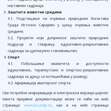
наставних садржаја;
Заштита животне средине
3.1. Подстицање на очување природних богастава
Града Источно Сарајево у циљу очувања животне
средине;
3.2. Пројекти који доприносе заштити природних
подручја и стварању едукативно-рекреативних
садржаја за цјелокупно становништво;
Спорт
4.1. Побољшање квалитета и доступности
едукативних, терапеутских и спортско-рекреативних
садржаја за дјецу са потешкоћама у развоју;
4.2. Афирмација аматерског спорта.
Све потребне информације и електронска верзија цијелог
пакета пријавне документације може се наћи на web
страници:
www.bа.undp.оr
, као и на wеb страници