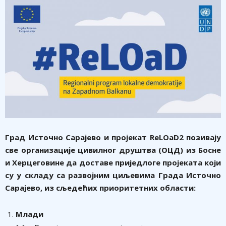
Град Источно Сарајево и пројекат RеLОаD2 позивају
све организације цивилног друштва (ОЦД) из Босне
и Херцеговине да доставе приједлоге пројеката који
су у складу са развојним циљевима Града Источно
Сарајево, из сљедећих приоритетних области:
Млади