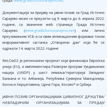
града:
www.gradistocnosarajevo.net
.
Документација за пријаву на јавни позив за Град Источно
Сарајево може се преузети од 9. марта до 6. априла 2022.
године, са званичне wеb странице Града Источно
Сарајево (
www.gradistocnosarajevo.net
) или лично
преузимањем УСБ-а са свим апликационим формама током
информативног састанка „Отворени дан“ који ће се
одржати 14. марта 2022. године
RеLОаD2 је регионални пројекат који финансира Европска
унија (ЕU), а имплементира Развојни програм Уједињених
нација (UNDP) у шест земаља/територија Западног
Балкана и то: Албанија, Република Сјеверна Македонија,
Босна и Херцеговина, Црна Гора, Косово* и Србија.
ЈАВНИ ПОЗИВ ОРГАНИЗАЦИЈАМА ЦИВИЛНОГ ДРУШТВА/
НЕВЛАДИНИМ ОРГАНИЗАЦИЈАМА ЗА ПРЕДАЈУ