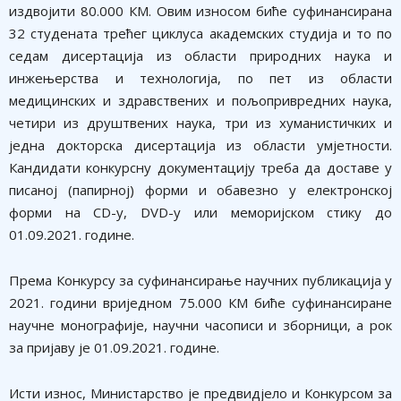
издвојити 80.000 КМ. Овим износом биће суфинансирана
32 студената трећег циклуса академских студија и то по
седам дисертација из области природних наука и
инжењерства и технологија, по пет из области
медицинских и здравствених и пољопривредних наука,
четири из друштвених наука, три из хуманистичких и
једна докторска дисертација из области умјетности.
Кандидати конкурсну документацију треба да доставе у
писаној (папирној) форми и обавезно у електронској
форми на CD-у, DVD-у или меморијском стику до
01.09.2021. године.
Према Конкурсу за суфинансирање научних публикација у
2021. години вриједном 75.000 КМ биће суфинансиране
научне монографије, научни часописи и зборници, а рок
за пријаву је 01.09.2021. године.
Исти износ, Министарство је предвидјело и Конкурсом за