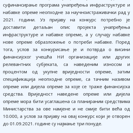
суфинансирање програма унапређења инфраструктуре и
набавке опреме неопходне за научноистраживачки рад у
2021. години. Уз пријаву на конкурс потребно је
доставити детаљан опис пројекта унапређења
инфраструктуре и набавке опреме, а у случају набавке
нове опреме образложење о потреби набавке. Поред
тога, услов за конкурисање је и потврда о висини
финансијског учешћа НИ организације или других
релевантних субјеката, са наведеним износом и
процентом од укупне вриједности опреме, затим
спецификација неопходне опреме, са тачним називом
опреме или дијела опреме за које се траже финансијска
средства. Вриједност наведене опреме или дијела
опреме мора бити усаглашена са планираним средствима
Министарства за ове намјене и не смије бити већа од
10.000, а услов за пријаву на овај конкурс који је отворен
до 01.09.2021. године су најмање три понуде.