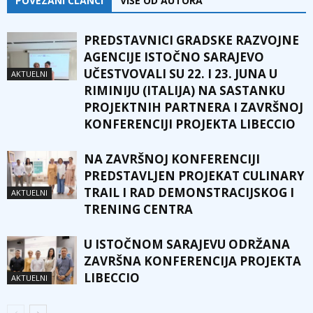
POVEZANI ČLANCI
VIŠE OD AUTORA
PREDSTAVNICI GRADSKE RAZVOJNE
AGENCIJE ISTOČNO SARAJEVO
UČESTVOVALI SU 22. I 23. JUNA U
AKTUELNI
RIMINIJU (ITALIJA) NA SASTANKU
PROJEKTNIH PARTNERA I ZAVRŠNOJ
KONFERENCIJI PROJEKTA LIBECCIO
NA ZAVRŠNOJ KONFERENCIJI
PREDSTAVLJEN PROJEKAT CULINARY
TRAIL I RAD DEMONSTRACIJSKOG I
AKTUELNI
TRENING CENTRA
U ISTOČNOM SARAJEVU ODRŽANA
ZAVRŠNA KONFERENCIJA PROJEKTA
LIBECCIO
AKTUELNI