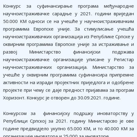
Конкурс за суфинансирање програма међународне
научноистраживачке сарадње у 2021. години вриједан
50.000 КМ односи се на учешће у научноистраживачким
програмима Европске уније. За стимулисање учешћа
научноистраживачких организација из Републике Српске у
оквирним програмима Европске уније за истраживање и
развој Министарство финансијски подржава
научноистраживачке организације уписане у Регистар
научноистраживачких организација. Министарство за
учешће у оквирним програмима суфинансира припремне
активности на изради пројектних приједлога и одобрене
пројекте при чему се даје предност пријавама за програм
Хоризонт. Конкурс је отворен до 30.09.2021. године.
Конкурсом за финансијску подршку иноваторству у
Републици Српској за 2021. годину Министарсво је ове
године предвидјело укупно 65.000 КМ, и то 40.000 КМ за
организације иноватора и 25.000 за иноваторе.