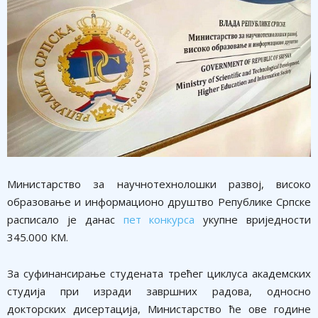
Министарство за научнотехнолошки развој, високо
образовање и информационо друштво Републике Српске
расписало је данас
пет конкурса
укупне вриједности
345.000 КМ.
За суфинансирање студената трећег циклуса академских
студија при изради завршних радова, односно
докторских дисертација, Министарство ће ове године