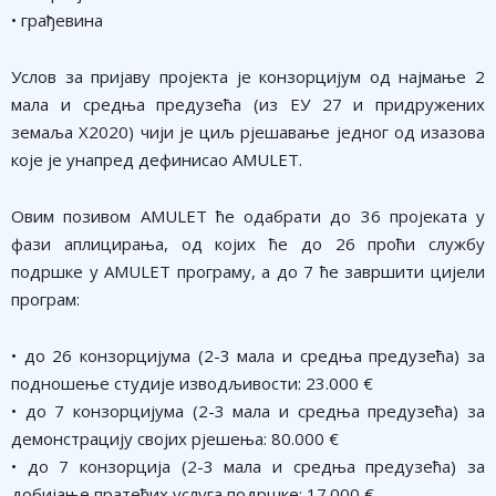
• грађевина
Услов за пријаву пројекта је конзорцијум од најмање 2
мала и средња предузећа (из ЕУ 27 и придружених
земаља Х2020) чији је циљ рјешавање једног од изазова
које је унапред дефинисао AMULET.
Овим позивом AMULET ће одабрати до 36 пројеката у
фази аплицирања, од којих ће до 26 проћи службу
подршке у AMULET програму, а до 7 ће завршити цијели
програм:
• до 26 конзорцијума (2-3 мала и средња предузећа) за
подношење студије изводљивости: 23.000 €
• до 7 конзорцијума (2-3 мала и средња предузећа) за
демонстрацију својих рјешења: 80.000 €
• до 7 конзорција (2-3 мала и средња предузећа) за
добијање пратећих услуга подршке: 17.000 €