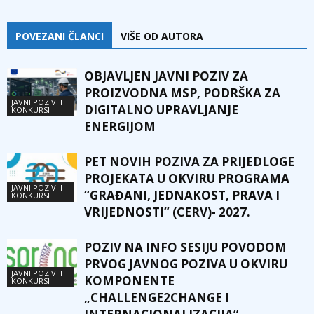
POVEZANI ČLANCI
VIŠE OD AUTORA
OBJAVLJEN JAVNI POZIV ZA
PROIZVODNA MSP, PODRŠKA ZA
JAVNI POZIVI I
DIGITALNO UPRAVLJANJE
KONKURSI
ENERGIJOM
PET NOVIH POZIVA ZA PRIJEDLOGE
PROJEKATA U OKVIRU PROGRAMA
JAVNI POZIVI I
“GRAĐANI, JEDNAKOST, PRAVA I
KONKURSI
VRIJEDNOSTI” (CERV)- 2027.
POZIV NA INFO SESIJU POVODOM
PRVOG JAVNOG POZIVA U OKVIRU
JAVNI POZIVI I
KOMPONENTE
KONKURSI
„CHALLENGE2CHANGE I