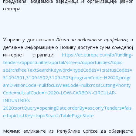
предузећа, академска заједница и организације јавног
сектора.
У прилогу достављамо
Позив за подношење приједлога,
а
детаљне информације о Позиву доступне су на сљедећој
интернет страници:
https://ec.europa.eu/info/funding-
tenders/opportunities/portal/screen/opportunities/topic-
search;freeTextSearchKeyword=;typeCodes=1;statusCodes=
31094501,31094502,31094503;programCode=H2020;progr
amDivisionCode=null;focusAreaCode=null;crossCuttingPriority
Code=null;callCode=H2020-LOW-CARBON-CIRCULAR-
INDUSTRIES-
2020;sortQuery=openingDate;orderBy=asc;onlyTenders=fals
e;topicListKey=topicSearchTablePageState
Молимо апликанте из Републике Српске да обавијесте