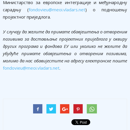
Министарство за европске интеграције и међународну
сарадњу (
fondovieu@meoi.vladars.net
) о подношењу
пројектног приједлога.
У случају да желите да примате обавјештења о отвореним
позивима за достављање пројектних приједлога у оквиру
других програма и фондова ЕУ или уколико не желите да
убудуће примате обавјештења о отвореним позивима,
молимо да нас обавијестите на адресу електронске поште
fondovieu@meoi.vladars.net
.