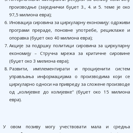
производње (заједнички буџет 3., 4. и 5. теме је око
97,5 милиона евра);
Иновација сировина за циркуларну економију: одрживи
програми прераде, поновне употребе, рециклаже и
опоравка (буџет око 40 милиона евра);
Акције за подршку политици сировина за циркуларну
економију – Стручна мрежа за критичне сировине
(буџет око 3 милиона евра);
Развити, имплементирати и процијенити систем
управљања информацијама о производима који се
циркуларно односи на привреду за сложене производе
од „колијевке до колијевке“ (буџет око 15 милиона
евра).
У овом позиву могу учествовати мала и средња