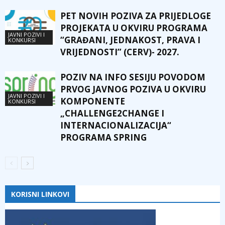
PET NOVIH POZIVA ZA PRIJEDLOGE
PROJEKATA U OKVIRU PROGRAMA
JAVNI POZIVI I
“GRAĐANI, JEDNAKOST, PRAVA I
KONKURSI
VRIJEDNOSTI” (CERV)- 2027.
POZIV NA INFO SESIJU POVODOM
PRVOG JAVNOG POZIVA U OKVIRU
JAVNI POZIVI I
KOMPONENTE
KONKURSI
„CHALLENGE2CHANGE I
INTERNACIONALIZACIJA“
PROGRAMA SPRING
KORISNI LINKOVI