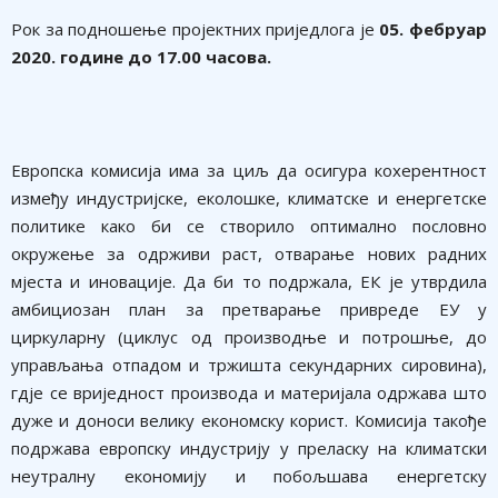
Рок за подношење пројектних приједлога је
05. фебруар
2020. године до 17.00 часова.
Европска комисија има за циљ да осигура кохерентност
између индустријске, еколошке, климатске и енергетске
политике како би се створило оптимално пословно
окружење за одрживи раст, отварање нових радних
мјеста и иновације. Да би то подржала, ЕК је утврдила
амбициозан план за претварање привреде ЕУ у
циркуларну (циклус од производње и потрошње, до
управљања отпадом и тржишта секундарних сировина),
гдје се вриједност производа и материјала одржава што
дуже и доноси велику економску корист. Комисија такође
подржава европску индустрију у преласку на климатски
неутралну економију и побољшава енергетску