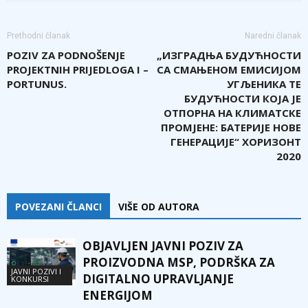
Prethodni članak
Naredni članak
POZIV ZA PODNOŠENJE
„ИЗГРАДЊА БУДУЋНОСТИ
PROJEKTNIH PRIJEDLOGA I –
СА СМАЊЕНОМ ЕМИСИЈОМ
PORTUNUS.
УГЉЕНИКА ТЕ
БУДУЋНОСТИ КОЈА ЈЕ
ОТПОРНА НА КЛИМАТСКЕ
ПРОМЈЕНЕ: БАТЕРИЈЕ НОВЕ
ГЕНЕРАЦИЈЕ“ ХОРИЗОНТ
2020
POVEZANI ČLANCI
VIŠE OD AUTORA
OBJAVLJEN JAVNI POZIV ZA
PROIZVODNA MSP, PODRŠKA ZA
JAVNI POZIVI I
DIGITALNO UPRAVLJANJE
KONKURSI
ENERGIJOM