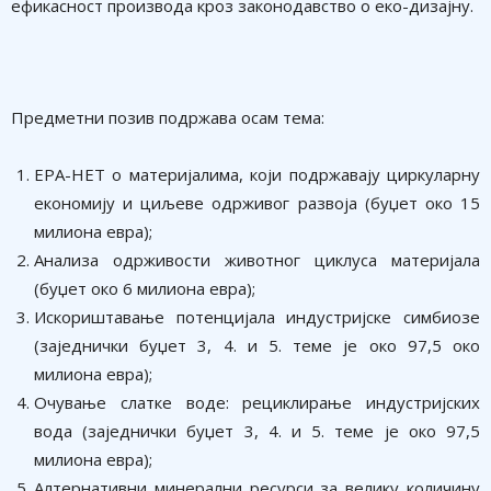
ефикасност производа кроз законодавство о еко-дизајну.
Предметни позив подржава осам тема:
ЕРА-НЕТ о материјалима, који подржавају циркуларну
економију и циљеве одрживог развоја (буџет око 15
милиона евра);
Анализа одрживости животног циклуса материјала
(буџет око 6 милиона евра);
Искориштавање потенцијала индустријске симбиозе
(заједнички буџет 3, 4. и 5. теме је око 97,5 око
милиона евра);
Очување слатке воде: рециклирање индустријских
вода (заједнички буџет 3, 4. и 5. теме је око 97,5
милиона евра);
Алтернативни минерални ресурси за велику количину