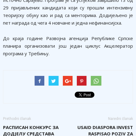
29 пријављених кандидата који су прошли интензивну
теоријску обуку као и рад са менторима. Додијељено је
пет награда од чега 4 новчане и једна нефинансијска.
До краја године Развојна агенција Републике Српске
планира организовати још један циклус Акцелератор
програма у Требињу.
Prethodni članak
Naredni članak
РАСПИСАН КОНКУРС ЗА
USAID DIASPORA INVEST
ДОДЈЕЛУ СРЕДСТАВА
RASPISAO POZIV ZA