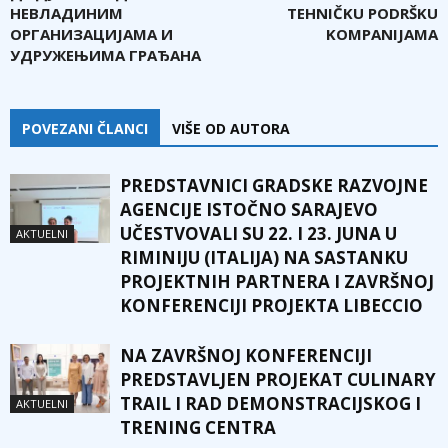
НЕВЛАДИНИМ
TEHNIČKU PODRŠKU
ОРГАНИЗАЦИЈАМА И
KOMPANIJAMA
УДРУЖЕЊИМА ГРАЂАНА
POVEZANI ČLANCI
VIŠE OD AUTORA
PREDSTAVNICI GRADSKE RAZVOJNE
AGENCIJE ISTOČNO SARAJEVO
UČESTVOVALI SU 22. I 23. JUNA U
AKTUELNI
RIMINIJU (ITALIJA) NA SASTANKU
PROJEKTNIH PARTNERA I ZAVRŠNOJ
KONFERENCIJI PROJEKTA LIBECCIO
NA ZAVRŠNOJ KONFERENCIJI
PREDSTAVLJEN PROJEKAT CULINARY
TRAIL I RAD DEMONSTRACIJSKOG I
AKTUELNI
TRENING CENTRA