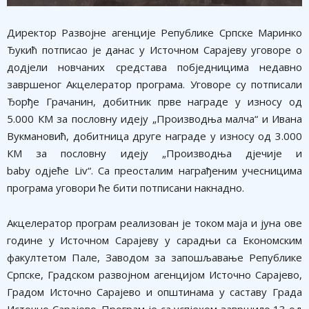
Директор Развојне агенције Републике Српске Маринко
Ђукић потписао је данас у Источном Сарајеву уговоре о
додјели новчаних средстава побједницима недавно
завршеног Акцелератор програма. Уговоре су потписали
Ђорђе Грачанин, добитник прве награде у износу од
5.000 КМ за пословну идеју „Производња малча“ и Ивана
Вукмановић, добитница друге награде у износу од 3.000
КМ за пословну идеју „Производња дјечије и
baby одјеће Liv“. Са преосталим награђеним учесницима
програма уговори ће бити потписани накнадно.
Акцелератор програм реализован је током маја и јуна ове
године у Источном Сарајеву у сарадњи са Економским
факултетом Пале, Заводом за запошљавање Републике
Српске, Градском развојном агенцијом Источно Сарајево,
Градом Источно Сарајево и општинама у саставу Града
Источно Сарајево. Програм је са успјехом завршило 13 од