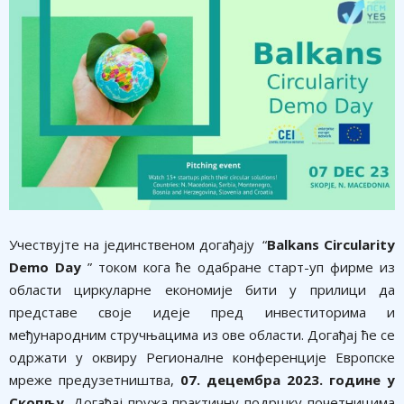
Учествујте на јединственом догађају “
Balkans Circularity
Demo Day
” током кога ће одабране старт-уп фирме из
области циркуларне економије бити у прилици да
представе своје идеје пред инвеститорима и
међународним стручњацима из ове области. Догађај ће се
одржати у оквиру Регионалне конференције Европске
мреже предузетништва,
07. децембра 2023. године у
Скопљу.
Догађај пружа практичну подршку почетницима