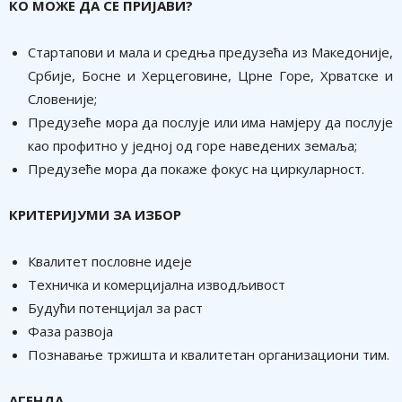
КО МОЖЕ ДА СЕ ПРИЈАВИ?
Стартапови и мала и средња предузећа из Македоније,
Србије, Босне и Херцеговине, Црне Горе, Хрватске и
Словеније;
Предузеће мора да послује или има намјеру да послује
као профитно у једној од горе наведених земаља;
Предузеће мора да покаже фокус на циркуларност.
КРИТЕРИЈУМИ ЗА ИЗБОР
Квалитет пословне идеје
Техничка и комерцијална изводљивост
Будући потенцијал за раст
Фаза развоја
Познавање тржишта и квалитетан организациони тим.
АГЕНДА