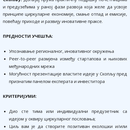
и предузећима у раној фази развоја која желе да усвоје
принципе циркуларне економије, смање отпад и емисије,
повећају приходе и развију иновативне праксе.
ПРЕДНОСТИ УЧЕШЋА:
Упознавање регионалног, иновативног окружења
Peer-to-peer размјена између стартапова и њихових
међународних мрежа
Могућност презентације властите идеје у Скопљу пред
признатим панелом експерата и инвеститора
КРИТЕРИЈУМИ:
Дио сте тима или индивидуални предузетник са
идејом у оквиру циркуларног пословања;
Циљ вам је да створите позитиван еколошки и/или