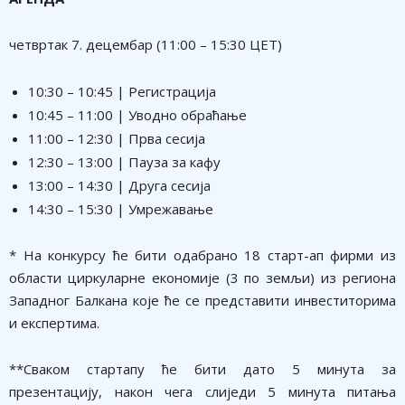
четвртак 7. децембар (11:00 – 15:30 ЦЕТ)
10:30 – 10:45 | Регистрација
10:45 – 11:00 | Уводно обраћање
11:00 – 12:30 | Прва сесија
12:30 – 13:00 | Пауза за кафу
13:00 – 14:30 | Друга сесија
14:30 – 15:30 | Умрежавање
* На конкурсу ће бити одабрано 18 старт-aп фирми из
области циркуларне економије (3 по земљи) из региона
Западног Балкана које ће се представити инвеститорима
и експертима.
**Сваком стартапу ће бити дато 5 минута за
презентацију, након чега слиједи 5 минута питања