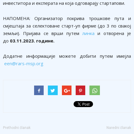
инвеститора и експерата на која одговарају стартапови.
НАПОМЕНА: Организатор покрива трошкове пута и
смјештаја за селектоване старт-уп фирме (до 3 по свакој
земљи). Пријава се врши путем
линка
и отворена је
до
03.11.2023. године.
Додатне информације можете добити путем имејла
een@rars-msp.org
Prethodni članak
Naredni članak