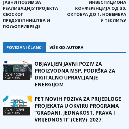
ЈАВНИ ПОЗИВ ЗА
ИНВЕСТИЦИОНА
РЕАЛИЗАЦИЈУ ПРОЈЕКТА
КОНФЕРЕНЦИЈА ОД 30.
СЕОСКОГ
ОКТОБРА ДО 1. НОВЕМБРА
ПРЕДУЗЕТНИШТВА И
У ТЕСЛИЋУ
ПОЉОПРИВРЕДЕ
POVEZANI ČLANCI
VIŠE OD AUTORA
OBJAVLJEN JAVNI POZIV ZA
PROIZVODNA MSP, PODRŠKA ZA
JAVNI POZIVI I
DIGITALNO UPRAVLJANJE
KONKURSI
ENERGIJOM
PET NOVIH POZIVA ZA PRIJEDLOGE
PROJEKATA U OKVIRU PROGRAMA
JAVNI POZIVI I
“GRAĐANI, JEDNAKOST, PRAVA I
KONKURSI
VRIJEDNOSTI” (CERV)- 2027.