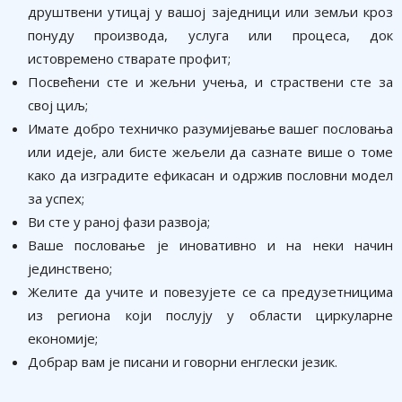
друштвени утицај у вашој заједници или земљи кроз
понуду производа, услуга или процеса, док
истовремено стварате профит;
Посвећени сте и жељни учења, и страствени сте за
свој циљ;
Имате добро техничко разумијевање вашег пословања
или идеје, али бисте жељели да сазнате више о томе
како да изградите ефикасан и одржив пословни модел
за успех;
Ви сте у раној фази развоја;
Ваше пословање је иновативно и на неки начин
јединствено;
Желите да учите и повезујете се са предузетницима
из региона који послују у области циркуларне
економије;
Добрар вам је писани и говорни енглески језик.