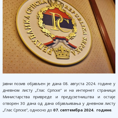
Јавни позив објављен је дана 08. августа 2024. године у
дневном листу „Глас Српске” и на интернет страници
Министарства привреде и предузетништва и остаје
отворен 30 данa од дана објављивања у дневном листу
„Глас Српске”, односно до
07
.
септембр
a
202
4.
године
.