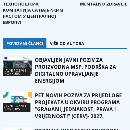
ТЕХНОЛОШКИХ
MENTALNO ZDRAVLJE
КОМПАНИЈА СА НАЈБРЖИМ
РАСТОМ У ЦЕНТРАЛНОЈ
ЕВРОПИ
POVEZANI ČLANCI
VIŠE OD AUTORA
OBJAVLJEN JAVNI POZIV ZA
PROIZVODNA MSP, PODRŠKA ZA
JAVNI POZIVI I
DIGITALNO UPRAVLJANJE
KONKURSI
ENERGIJOM
PET NOVIH POZIVA ZA PRIJEDLOGE
PROJEKATA U OKVIRU PROGRAMA
JAVNI POZIVI I
“GRAĐANI, JEDNAKOST, PRAVA I
KONKURSI
VRIJEDNOSTI” (CERV)- 2027.