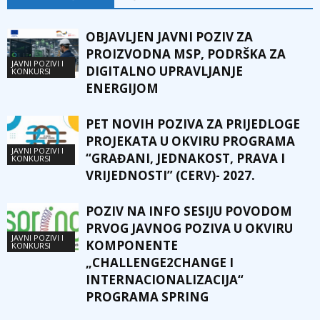
OBJAVLJEN JAVNI POZIV ZA
PROIZVODNA MSP, PODRŠKA ZA
JAVNI POZIVI I
DIGITALNO UPRAVLJANJE
KONKURSI
ENERGIJOM
PET NOVIH POZIVA ZA PRIJEDLOGE
PROJEKATA U OKVIRU PROGRAMA
JAVNI POZIVI I
“GRAĐANI, JEDNAKOST, PRAVA I
KONKURSI
VRIJEDNOSTI” (CERV)- 2027.
POZIV NA INFO SESIJU POVODOM
PRVOG JAVNOG POZIVA U OKVIRU
JAVNI POZIVI I
KOMPONENTE
KONKURSI
„CHALLENGE2CHANGE I
INTERNACIONALIZACIJA“
PROGRAMA SPRING