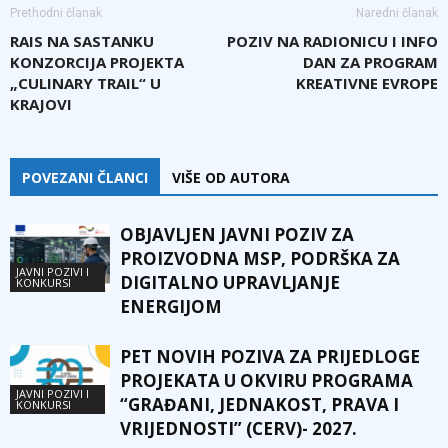
Prethodni članak
Naredni članak
RAIS NA SASTANKU
POZIV NA RADIONICU I INFO
KONZORCIJA PROJEKTA
DAN ZA PROGRAM
„CULINARY TRAIL“ U
KREATIVNE EVROPE
KRAJOVI
POVEZANI ČLANCI
VIŠE OD AUTORA
OBJAVLJEN JAVNI POZIV ZA
PROIZVODNA MSP, PODRŠKA ZA
JAVNI POZIVI I
DIGITALNO UPRAVLJANJE
KONKURSI
ENERGIJOM
PET NOVIH POZIVA ZA PRIJEDLOGE
PROJEKATA U OKVIRU PROGRAMA
JAVNI POZIVI I
“GRAĐANI, JEDNAKOST, PRAVA I
KONKURSI
VRIJEDNOSTI” (CERV)- 2027.