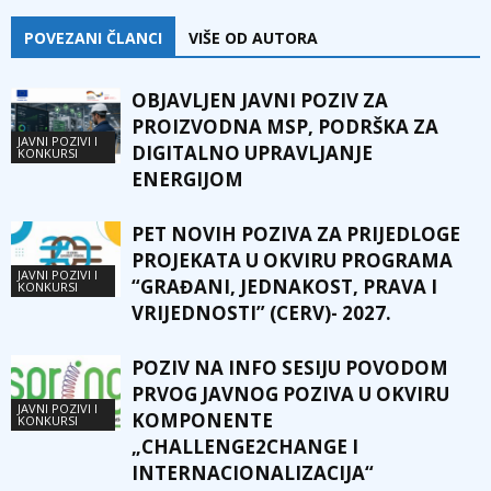
POVEZANI ČLANCI
VIŠE OD AUTORA
OBJAVLJEN JAVNI POZIV ZA
PROIZVODNA MSP, PODRŠKA ZA
JAVNI POZIVI I
DIGITALNO UPRAVLJANJE
KONKURSI
ENERGIJOM
PET NOVIH POZIVA ZA PRIJEDLOGE
PROJEKATA U OKVIRU PROGRAMA
JAVNI POZIVI I
“GRAĐANI, JEDNAKOST, PRAVA I
KONKURSI
VRIJEDNOSTI” (CERV)- 2027.
POZIV NA INFO SESIJU POVODOM
PRVOG JAVNOG POZIVA U OKVIRU
JAVNI POZIVI I
KOMPONENTE
KONKURSI
„CHALLENGE2CHANGE I
INTERNACIONALIZACIJA“