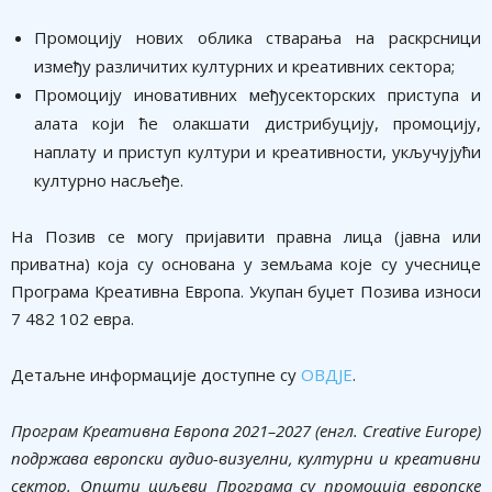
Промоцију нових облика стварања на раскрсници
између различитих културних и креативних сектора;
Промоцију иновативних међусекторских приступа и
алата који ће олакшати дистрибуцију, промоцију,
наплату и приступ култури и креативности, укључујући
културно насљеђе.
На Позив се могу пријавити правна лица (јавна или
приватна) која су основана у земљама које су учеснице
Програма Креативна Европа. Укупан буџет Позива износи
7 482 102 евра.
Детаљне информације доступне су
ОВДЈЕ
.
Програм Креативна Европа 2021–2027 (енгл. Creative Europe)
подржава европски аудио-визуелни, културни и креативни
сектор. Општи циљеви Програма су промоција европске