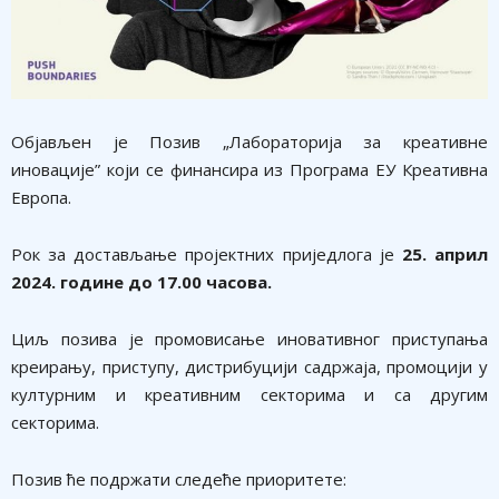
Објављен је Позив „Лабораторија за креативне
иновације” који се финансира из Програма ЕУ Креативна
Европа.
Рок за достављање пројектних приједлога је
25. април
2024. године до 17.00 часова.
Циљ позива је промовисање иновативног приступања
креирању, приступу, дистрибуцији садржаја, промоцији у
културним и креативним секторима и са другим
секторима.
Позив ће подржати следеће приоритете: