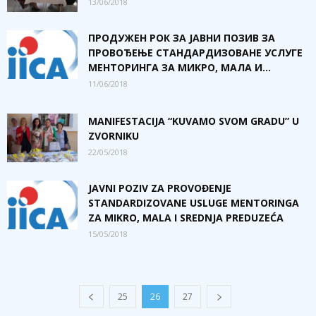
13/06/2018
ПРОДУЖЕН РОК ЗА ЈАВНИ ПОЗИВ ЗА
ПРОВОЂЕЊЕ СТАНДАРДИЗОВАНЕ УСЛУГЕ
МЕНТОРИНГА ЗА МИКРО, МАЛА И...
11/06/2018
MANIFESTACIJA “KUVAMO SVOM GRADU” U
ZVORNIKU
22/05/2018
JAVNI POZIV ZA PROVOĐENJE
STANDARDIZOVANE USLUGE MENTORINGA
ZA MIKRO, MALA I SREDNJA PREDUZEĆA
15/05/2018
25
26
27