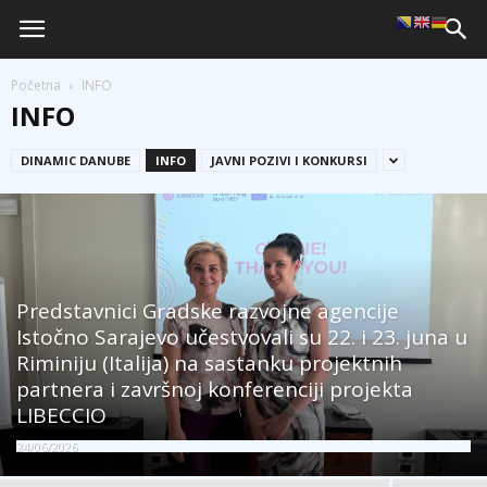
Početna
INFO
INFO
DINAMIC DANUBE
INFO
JAVNI POZIVI I KONKURSI
Predstavnici Gradske razvojne agencije
Istočno Sarajevo učestvovali su 22. i 23. juna u
Riminiju (Italija) na sastanku projektnih
partnera i završnoj konferenciji projekta
LIBECCIO
24/06/2026