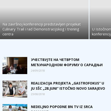
Na završnoj konferenciji predstavljen projekat
Culinary Trail i rad Demonstracijskog i trening
U Istočnom
centra
konferenci
УЧЕСТВУЈТЕ НА ЧЕТВРТОМ
МЕЂУНАРОДНОМ ФОРУМУ О САРАДЊИ
24/09/2018
REALIZACIJA PROJEKTA „GASTROFOKUS“ U
JU SŠC „28.JUNI“ ISTOČNO NOVO SARAJEVO
23/08/2018
NEDELJNO POPODNE BN TV IZ SRCA