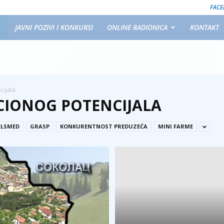
FAC
JAVNI POZIVI I KONKURSI
ONLINE RADIONICA
KONTAKT
cijala
CIONOG POTENCIJALA
ELSMED
GRASP
KONKURENTNOST PREDUZEĆA
MINI FARME