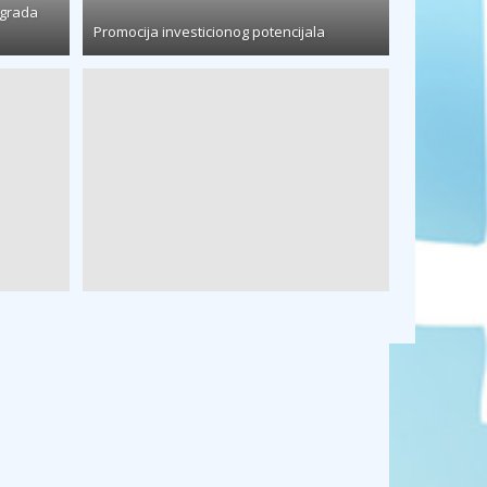
 grada
Promocija investicionog potencijala