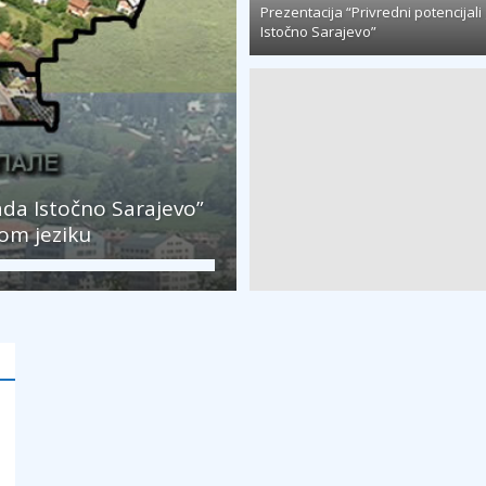
Prezentacija “Privredni potencijali
Istočno Sarajevo”
rada Istočno Sarajevo”
kom jeziku