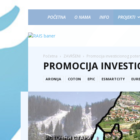
POČETNA
O NAMA
INFO
PROJEKTI
Početna
ZAVRŠENI
Promocija investicionog poten
PROMOCIJA INVESTI
ARONIJA
COTON
EPIC
ESMARTCITY
EUR