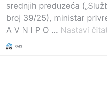
srednjih preduzeća („Služ
broj 39/25), ministar priv
A V N I P O …
Nastavi čitat
RAIS