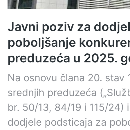
Javni poziv za dodje
poboljšanje konkuren
preduzeća u 2025. g
Na osnovu člana 20. stav 1
srednjih preduzeća („Služ
br. 50/13, 84/19 i 115/24)
dodjele podsticaja za pobo