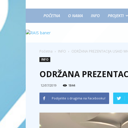
POČETNA
O NAMA
INFO
PROJEKTI
Početna
INFO
ODRŽANA PREZENTACIJA USAID 
INFO
ODRŽANA PREZENTAC
12/07/2019
1844
Podijelite s drugima na Facebooku!