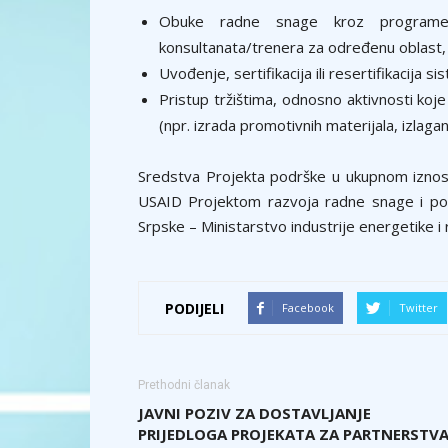
Obuke radne snage kroz programe dok
konsultanata/trenera za određenu oblast,
Uvođenje, sertifikacija ili resertifikacija s
Pristup tržištima, odnosno aktivnosti koj
(npr. izrada promotivnih materijala, izlagan
Sredstva Projekta podrške u ukupnom izno
USAID Projektom razvoja radne snage i po
Srpske – Ministarstvo industrije energetike i
PODIJELI
Facebook
Twitter
Prethodni članak
JAVNI POZIV ZA DOSTAVLJANJE
PRIJEDLOGA PROJEKATA ZA PARTNERSTV