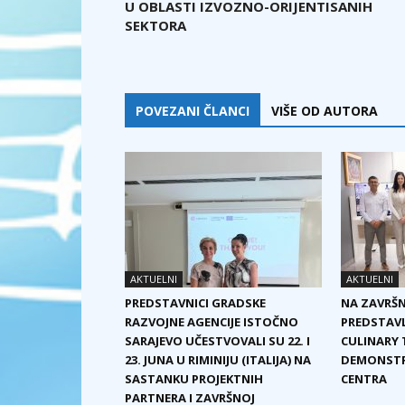
U OBLASTI IZVOZNO-ORIJENTISANIH
SEKTORA
POVEZANI ČLANCI
VIŠE OD AUTORA
AKTUELNI
AKTUELNI
PREDSTAVNICI GRADSKE
NA ZAVRŠN
RAZVOJNE AGENCIJE ISTOČNO
PREDSTAVL
SARAJEVO UČESTVOVALI SU 22. I
CULINARY T
23. JUNA U RIMINIJU (ITALIJA) NA
DEMONSTRA
SASTANKU PROJEKTNIH
CENTRA
PARTNERA I ZAVRŠNOJ