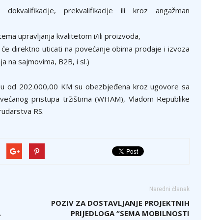
valifikacije, prekvalifikacije ili kroz angažman
istema upravljanja kvalitetom i/ili proizvoda,
e će direktno uticati na povećanje obima prodaje i izvoza
ja na sajmovima, B2B, i sl.)
su od 202.000,00 KM su obezbjeđena kroz ugovore sa
većanog pristupa tržištima (WHAM), Vladom Republike
 rudarstva RS.
Naredni članak
POZIV ZA DOSTAVLJANJE PROJEKTNIH
A
PRIJEDLOGA “SEMA MOBILNOSTI