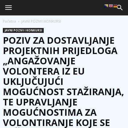
Početna
JAVNI POZIVI I KONKURSI
JAVNI POZIVI I KONKURSI
POZIV ZA DOSTAVLЈANJE
PROJEKTNIH PRIJEDLOGA
„ANGAŽOVANJE
VOLONTERA IZ EU
UKLЈUČUJUĆI
MOGUĆNOST STAŽIRANJA,
TE UPRAVLЈANJE
MOGUĆNOSTIMA ZA
VOLONTIRANJE KOJE SE