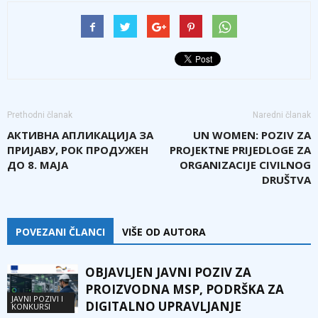
Prethodni članak
Naredni članak
АКТИВНА АПЛИКАЦИЈА ЗА
UN WOMEN: POZIV ZA
ПРИЈАВУ, РОК ПРОДУЖЕН
PROJEKTNE PRIJEDLOGE ZA
ДО 8. МАЈА
ORGANIZACIJE CIVILNOG
DRUŠTVA
POVEZANI ČLANCI
VIŠE OD AUTORA
OBJAVLJEN JAVNI POZIV ZA
PROIZVODNA MSP, PODRŠKA ZA
JAVNI POZIVI I
DIGITALNO UPRAVLJANJE
KONKURSI