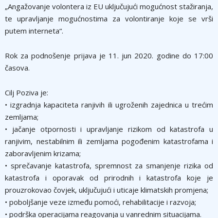
„Angažovanje volontera iz EU uklјučujući mogućnost stažiranja,
te upravlјanje mogućnostima za volontiranje koje se vrši
putem interneta“.
Rok za podnošenje prijava je 11. jun 2020. godine do 17:00
časova.
Cilј Poziva je:
• izgradnja kapaciteta ranjivih ili ugroženih zajednica u trećim
zemlјama;
• jačanje otpornosti i upravlјanje rizikom od katastrofa u
ranjivim, nestabilnim ili zemlјama pogođenim katastrofama i
zaboravlјenim krizama;
• sprečavanje katastrofa, spremnost za smanjenje rizika od
katastrofa i oporavak od prirodnih i katastrofa koje je
prouzrokovao čovjek, uklјučujući i uticaje klimatskih promjena;
• pobolјšanje veze između pomoći, rehabilitacije i razvoja;
• podrška operacijama reagovanja u vanrednim situacijama.