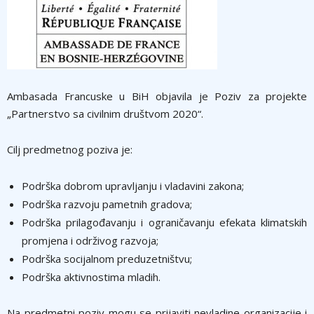
Ambasada Francuske u BiH objavila je Poziv za projekte
„Partnerstvo sa civilnim društvom 2020“.
Cilj predmetnog poziva je:
Podrška dobrom upravljanju i vladavini zakona;
Podrška razvoju pametnih gradova;
Podrška prilagođavanju i ograničavanju efekata klimatskih
promjena i održivog razvoja;
Podrška socijalnom preduzetništvu;
Podrška aktivnostima mladih.
Na predmetni poziv mogu se prijaviti nevladine organizacije i