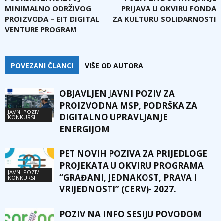
MINIMALNO ODRŽIVOG
PRIJAVA U OKVIRU FONDA
PROIZVODA – EIT DIGITAL
ZA KULTURU SOLIDARNOSTI
VENTURE PROGRAM
POVEZANI ČLANCI
VIŠE OD AUTORA
OBJAVLJEN JAVNI POZIV ZA
PROIZVODNA MSP, PODRŠKA ZA
JAVNI POZIVI I
DIGITALNO UPRAVLJANJE
KONKURSI
ENERGIJOM
PET NOVIH POZIVA ZA PRIJEDLOGE
PROJEKATA U OKVIRU PROGRAMA
JAVNI POZIVI I
“GRAĐANI, JEDNAKOST, PRAVA I
KONKURSI
VRIJEDNOSTI” (CERV)- 2027.
POZIV NA INFO SESIJU POVODOM