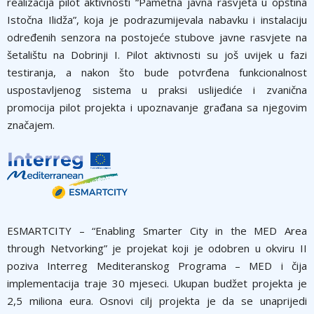
realizacija pilot aktivnosti “Pametna javna rasvjeta u opština
Istočna Ilidža”, koja je podrazumijevala nabavku i instalaciju
određenih senzora na postojeće stubove javne rasvjete na
šetalištu na Dobrinji I. Pilot aktivnosti su još uvijek u fazi
testiranja, a nakon što bude potvrđena funkcionalnost
uspostavljenog sistema u praksi uslijediće i zvanična
promocija pilot projekta i upoznavanje građana sa njegovim
značajem.
ESMARTCITY – “Enabling Smarter City in the MED Area
through Netvorking” je projekat koji je odobren u okviru II
poziva Interreg Mediteranskog Programa – MED i čija
implementacija traje 30 mjeseci. Ukupan budžet projekta je
2,5 miliona eura. Osnovi cilj projekta je da se unaprijedi