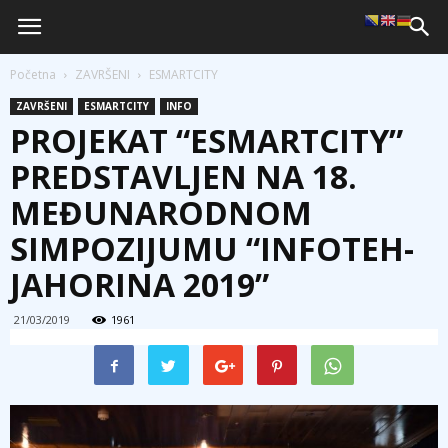
Početna
ZAVRŠENI
ESMARTCITY
ZAVRŠENI
ESMARTCITY
INFO
PROJEKAT “ESMARTCITY”
PREDSTAVLJEN NA 18.
MEĐUNARODNOM
SIMPOZIJUMU “INFOTEH-
JAHORINA 2019”
21/03/2019
1961