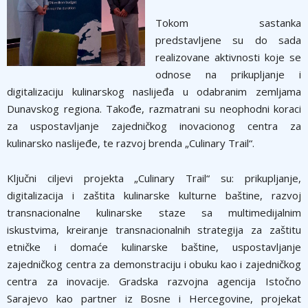
Tokom sastanka
predstavljene su do sada
realizovane aktivnosti koje se
odnose na prikupljanje i
digitalizaciju kulinarskog naslijeđa u odabranim zemljama
Dunavskog regiona. Takođe, razmatrani su neophodni koraci
za uspostavljanje zajedničkog inovacionog centra za
kulinarsko naslijeđe, te razvoj brenda „Culinary Trail“.
Ključni ciljevi projekta „Culinary Trail“ su: prikupljanje,
digitalizacija i zaštita kulinarske kulturne baštine, razvoj
transnacionalne kulinarske staze sa multimedijalnim
iskustvima, kreiranje transnacionalnih strategija za zaštitu
etničke i domaće kulinarske baštine, uspostavljanje
zajedničkog centra za demonstraciju i obuku kao i zajedničkog
centra za inovacije. Gradska razvojna agencija Istočno
Sarajevo kao partner iz Bosne i Hercegovine, projekat