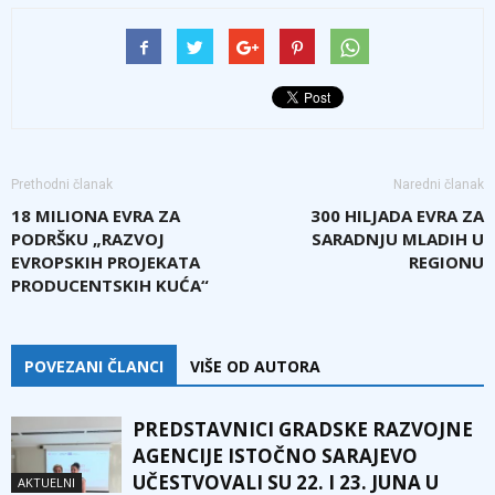
Prethodni članak
Naredni članak
18 MILIONA EVRA ZA
300 HILJADA EVRA ZA
PODRŠKU „RAZVOJ
SARADNJU MLADIH U
EVROPSKIH PROJEKATA
REGIONU
PRODUCENTSKIH KUĆA“
POVEZANI ČLANCI
VIŠE OD AUTORA
PREDSTAVNICI GRADSKE RAZVOJNE
AGENCIJE ISTOČNO SARAJEVO
UČESTVOVALI SU 22. I 23. JUNA U
AKTUELNI