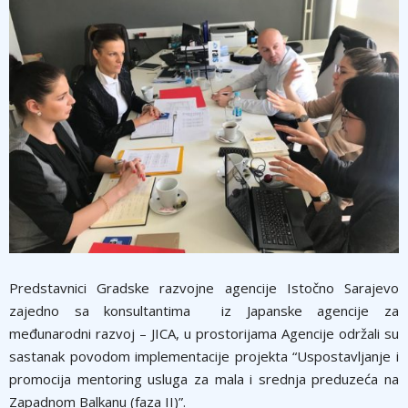
Predstavnici Gradske razvojne agencije Istočno Sarajevo
zajedno sa konsultantima iz Japanske agencije za
međunarodni razvoj – JICA, u prostorijama Agencije održali su
sastanak povodom implementacije projekta “Uspostavljanje i
promocija mentoring usluga za mala i srednja preduzeća na
Zapadnom Balkanu (faza II)”.