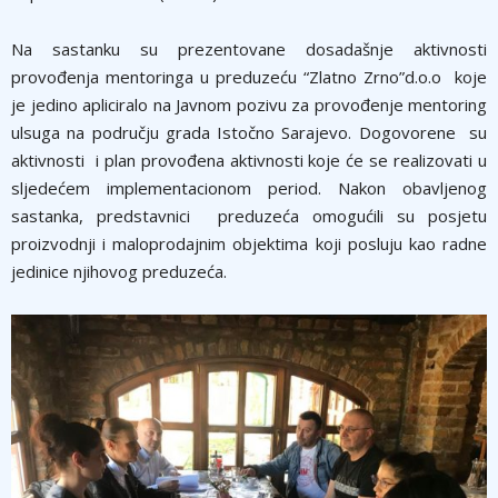
Na sastanku su prezentovane dosadašnje aktivnosti
provođenja mentoringa u preduzeću “Zlatno Zrno”d.o.o koje
je jedino apliciralo na Javnom pozivu za provođenje mentoring
ulsuga na području grada Istočno Sarajevo. Dogovorene su
aktivnosti i plan provođena aktivnosti koje će se realizovati u
sljedećem implementacionom period. Nakon obavljenog
sastanka, predstavnici preduzeća omogućili su posjetu
proizvodnji i maloprodajnim objektima koji posluju kao radne
jedinice njihovog preduzeća.