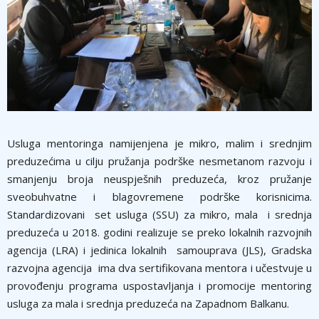
Usluga mentoringa namijenjena je mikro, malim i srednjim
preduzećima u cilјu pružanja podrške nesmetanom razvoju i
smanjenju broja neuspješnih preduzeća, kroz pružanje
sveobuhvatne i blagovremene podrške korisnicima.
Standardizovani set usluga (SSU) za mikro, mala i srednja
preduzeća u 2018. godini realizuje se preko lokalnih razvojnih
agencija (LRA) i jedinica lokalnih samouprava (JLS), Gradska
razvojna agencija ima dva sertifikovana mentora i učestvuje u
provođenju programa uspostavljanja i promocije mentoring
usluga za mala i srednja preduzeća na Zapadnom Balkanu.