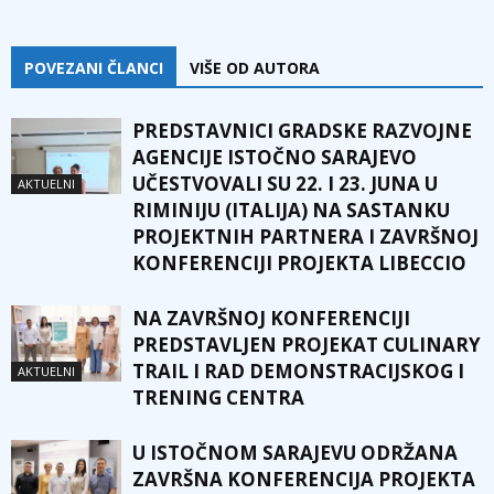
POVEZANI ČLANCI
VIŠE OD AUTORA
PREDSTAVNICI GRADSKE RAZVOJNE
AGENCIJE ISTOČNO SARAJEVO
UČESTVOVALI SU 22. I 23. JUNA U
AKTUELNI
RIMINIJU (ITALIJA) NA SASTANKU
PROJEKTNIH PARTNERA I ZAVRŠNOJ
KONFERENCIJI PROJEKTA LIBECCIO
NA ZAVRŠNOJ KONFERENCIJI
PREDSTAVLJEN PROJEKAT CULINARY
TRAIL I RAD DEMONSTRACIJSKOG I
AKTUELNI
TRENING CENTRA
U ISTOČNOM SARAJEVU ODRŽANA
ZAVRŠNA KONFERENCIJA PROJEKTA