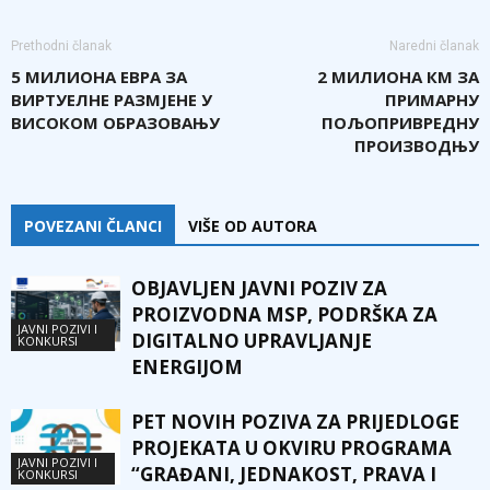
Prethodni članak
Naredni članak
5 МИЛИОНА ЕВРА ЗА
2 МИЛИОНА КМ ЗА
ВИРТУЕЛНЕ РАЗМЈЕНЕ У
ПРИМАРНУ
ВИСОКОМ ОБРАЗОВАЊУ
ПОЉОПРИВРЕДНУ
ПРОИЗВОДЊУ
POVEZANI ČLANCI
VIŠE OD AUTORA
OBJAVLJEN JAVNI POZIV ZA
PROIZVODNA MSP, PODRŠKA ZA
JAVNI POZIVI I
DIGITALNO UPRAVLJANJE
KONKURSI
ENERGIJOM
PET NOVIH POZIVA ZA PRIJEDLOGE
PROJEKATA U OKVIRU PROGRAMA
JAVNI POZIVI I
“GRAĐANI, JEDNAKOST, PRAVA I
KONKURSI