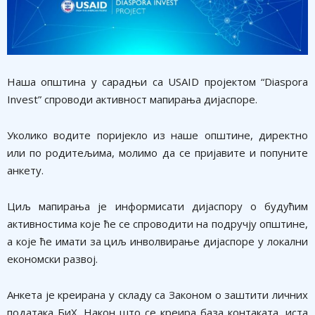
Наша општина у сарадњи са USAID пројектом “Diaspora
Invest” спроводи активност мапирања дијаспоре.
Уколико водите поријекло из наше општине, директно
или по родитељима, молимо да се пријавите и попуните
анкету.
Циљ мапирања је информисати дијаспору о будућим
активностима које ће се спроводити на подручју општине,
а које ће имати за циљ инволвирање дијаспоре у локални
економски развој.
Анкета је креирана у складу са Законом о заштити личних
података БиХ. Након што се креира база контаката, иста