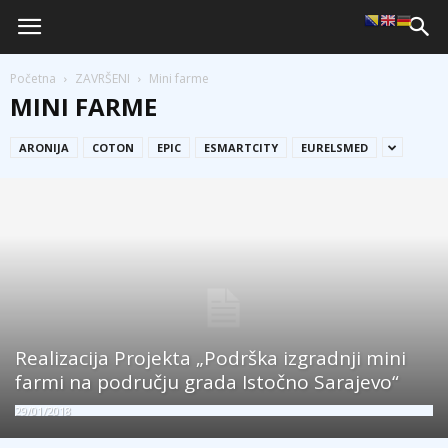
Početna
ZAVRŠENI
Mini farme
MINI FARME
ARONIJA
COTON
EPIC
ESMARTCITY
EURELSMED
Realizacija Projekta „Podrška izgradnji mini
farmi na području grada Istočno Sarajevo“
29/01/2018