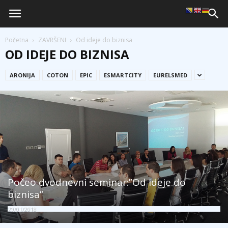
Početna
ZAVRŠENI
Od ideje do biznisa
OD IDEJE DO BIZNISA
ARONIJA
COTON
EPIC
ESMARTCITY
EURELSMED
Počeo dvodnevni seminar:”Od ideje do
biznisa”
29/01/2018